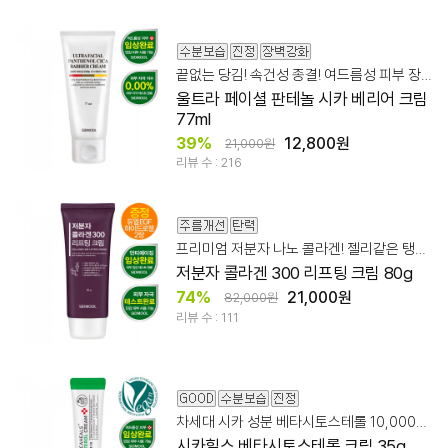
끝없는 당김! 속건성 종결! 여드름성 피부 장벽 케어
울트라 페이셜 판테놀 시카 베리어 크림
77ml
39%
12,800원
21,000원
리뷰 수 : 216
프리미엄 저분자 나노 콜라겐! 젤리같은 탱탱볼 피부 탄력 케어
저분자 콜라겐 300 리프팅 크림 80g
74%
21,000원
82,000원
리뷰 수 : 111
차세대 시카 성분 베타시토스테롤 10,000ppm + 판테놀
시카힐스 베타시토스테롤 크림 35g