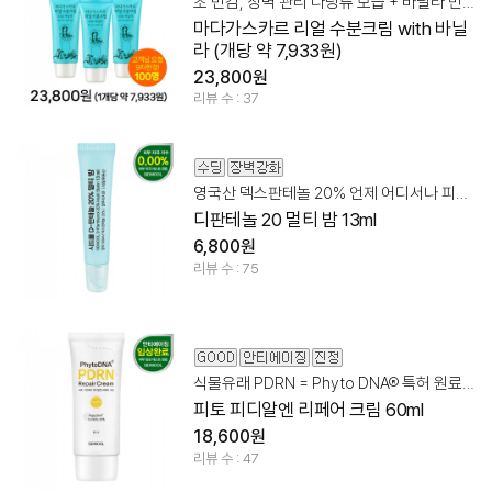
초 민감, 장벽 관리 다당류 보습 + 바닐라 만남
마다가스카르 리얼 수분크림 with 바닐
라 (개당 약 7,933원)
23,800원
리뷰 수 : 37
영국산 덱스판테놀 20% 언제 어디서나 피부 장벽 관리!
디판테놀 20 멀티 밤 13ml
6,800원
리뷰 수 : 75
식물유래 PDRN = Phyto DNA® 특허 원료 50%
피토 피디알엔 리페어 크림 60ml
18,600원
리뷰 수 : 47