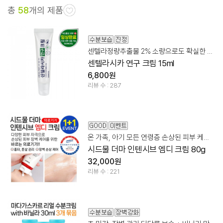
총
58
개의 제품
센텔라정량추출물 2% 소량으로도 확실한 스팟 집중 케어
센텔라시카 연구 크림 15ml
6,800원
리뷰 수 : 287
온 가족, 아기 모든 연령층 손상된 피부 케어 바르는 의료기기
시드물 더마 인텐시브 엠디 크림 80g
32,000원
리뷰 수 : 221