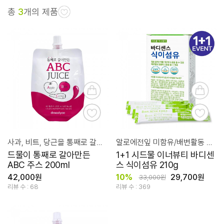
총
3
개의 제품
사과, 비트, 당근을 통째로 갈아만든 영양 과채 주스
알로에전잎 미함유/배변활동 원활과 혈중 콜레스테롤 개선에 도움
드물이 통째로 갈아만든
1+1 시드물 이너뷰티 바디센
ABC 주스 200ml
스 식이섬유 210g
42,000원
10%
29,700원
33,000원
리뷰 수 : 68
리뷰 수 : 369