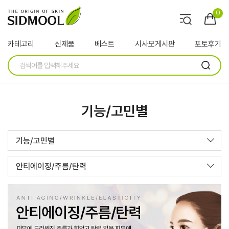
0
카테고리
신제품
베스트
시사모게시판
포토후기
기능/고민별
기능/고민별
안티에이징/주름/탄력