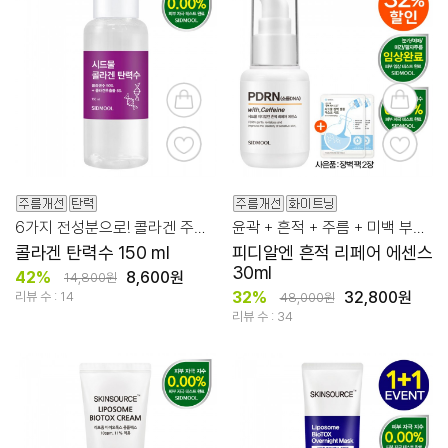
6가지 전성분으로! 콜라겐 주름 탄력 집중 관리!
윤곽 + 흔적 + 주름 + 미백 부스팅 케어! PDRN 리페어 에센스
콜라겐 탄력수 150 ml
피디알엔 흔적 리페어 에센스
30ml
42%
8,600원
14,800원
32%
32,800원
리뷰 수 : 14
48,000원
리뷰 수 : 34