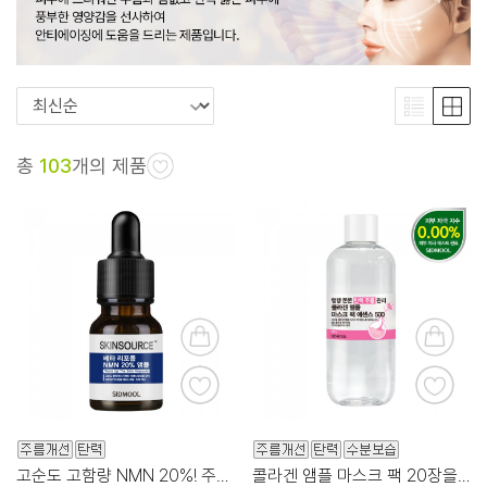
총
103
개의 제품
고순도 고함량 NMN 20%! 주름, 탄력케어 앰플
콜라겐 앰플 마스크 팩 20장을 그대로 쏙! 넉넉한 용량!