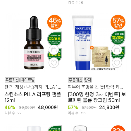
리뷰 수 : 6
탄력+재생+보습까지! PLLA 10% 리프팅 앰플
피부에 조명을 킨 듯! 탄력 케어를 위한 보르피린 광크림
스킨소스 PLLA 리프팅 앰플
[300명 한정 3차 이벤트] 보
12ml
르피린 볼륨 광크림 50ml
46%
48,000원
57%
24,800원
89,000원
57,200원
리뷰 수 : 22
리뷰 수 : 56