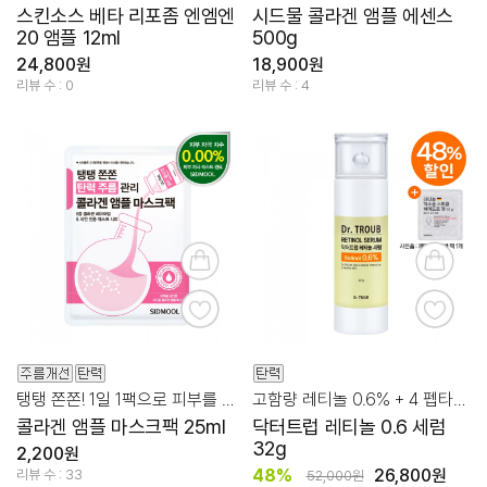
스킨소스 베타 리포좀 엔엠엔
시드물 콜라겐 앰플 에센스
20 앰플 12ml
500g
24,800원
18,900원
리뷰 수 : 0
리뷰 수 : 4
탱탱 쫀쫀! 1일 1팩으로 피부를 탄력 있게!
고함량 레티놀 0.6% + 4 펩타이드의 조합!
콜라겐 앰플 마스크팩 25ml
닥터트럽 레티놀 0.6 세럼
32g
2,200원
48%
26,800원
리뷰 수 : 33
52,000원