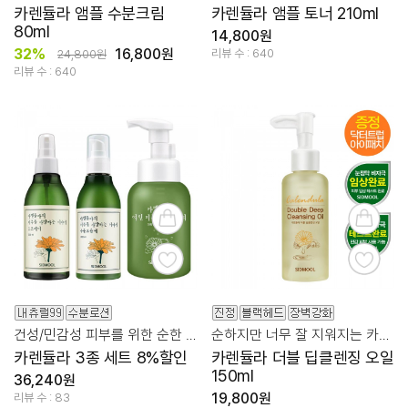
카렌듈라 앰플 수분크림
카렌듈라 앰플 토너 210ml
80ml
14,800원
32%
16,800원
리뷰 수 : 640
24,800원
리뷰 수 : 640
건성/민감성 피부를 위한 순한 성분 카렌듈라
순하지만 너무 잘 지워지는 카렌둘라꽃오일 45%
카렌듈라 3종 세트 8%할인
카렌듈라 더블 딥클렌징 오일
150ml
36,240원
19,800원
리뷰 수 : 83