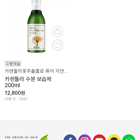
카렌둘라꽃추출물로 퓨어 자연 보습&건강
카렌듈라 수분 보습제
200ml
12,800원
리뷰 수 : 1861