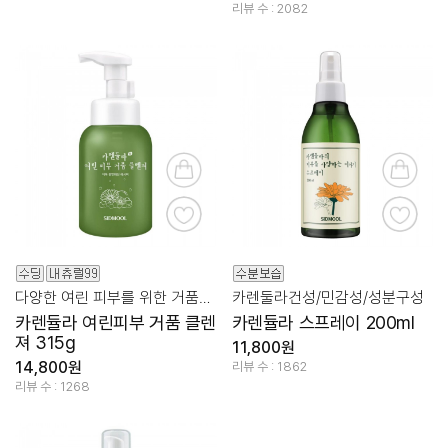
리뷰 수 : 2082
다양한 여린 피부를 위한 거품클렌져
카렌둘라건성/민감성/성분구성
카렌듈라 여린피부 거품 클렌
카렌듈라 스프레이 200ml
져 315g
11,800원
14,800원
리뷰 수 : 1862
리뷰 수 : 1268