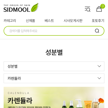
0
카테고리
신제품
베스트
시사모게시판
포토후기
성분별
성분별
카렌듈라