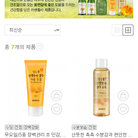
총
7
개의 제품
무오일/5중 장벽관리 초 민감, 속속건성
산뜻한 촉촉 수분감과 편안한 진정 관리를 동시에!