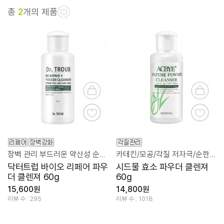
총
2
개의 제품
장벽 관리 부드러운 약산성 순한 클렌져
카테킨/모공/각질 저자극/순한/세안제
닥터트럽 바이오 리페어 파우
시드물 효소 파우더 클렌져
더 클렌져 60g
60g
15,600원
14,800원
리뷰 수 : 295
리뷰 수 : 1018