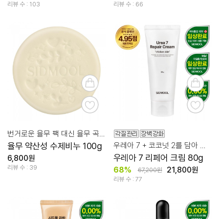
리뷰 수 : 103
리뷰 수 : 66
번거로운 율무 팩 대신 율무 곡물 세안하세요!
율무 약산성 수제비누 100g
우레아 7 + 코코넛 2를 담아 오돌토돌 chicken skin 케어!
우레아 7 리페어 크림 80g
6,800원
리뷰 수 : 39
68%
21,800원
67,200원
리뷰 수 : 77