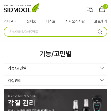
0
카테고리
신제품
베스트
시사모게시판
포토후기
기능/고민별
기능/고민별
각질관리