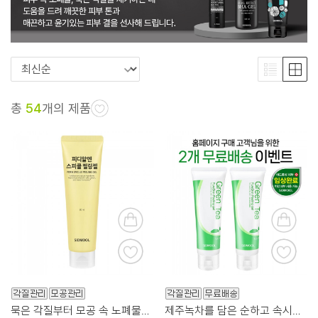
총
54
개의 제품
묵은 각질부터 모공 속 노폐물까지~ 스피큘 필링 솔루션!
제주녹차를 담은 순하고 속시원한 필링젤