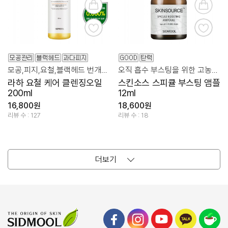
모공,피지,요철,블랙헤드 번개유화/퍼펙세정/데일리사용
오직 흡수 부스팅을 위한 고농축 스피큘 앰플!
라하 요철 케어 클렌징오일
스킨소스 스피큘 부스팅 앰플
200ml
12ml
16,800원
18,600원
리뷰 수 : 127
리뷰 수 : 18
더보기