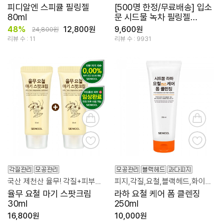
피디알엔 스피큘 필링젤
[500명 한정/무료배송] 입소
80ml
문 시드물 녹차 필링젤
120ml 2개 묶음
48%
12,800원
9,600원
24,800원
리뷰 수 : 11
리뷰 수 : 9931
국산 제천산 율무! 각질+피부톤+진정 케어
피지,각질,요철,블랙헤드,화이트헤드 강력하게 올킬!
율무 요철 마기 스팟크림
라하 요철 케어 폼 클렌징
30ml
250ml
16,800원
10,000원