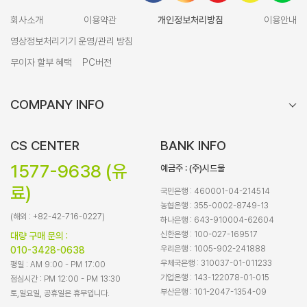
회사소개
이용약관
개인정보처리방침
이용안내
영상정보처리기기 운영/관리 방침
무이자 할부 혜택
PC버전
COMPANY INFO
CS CENTER
BANK INFO
1577-9638 (유
예금주 : (주)시드물
료)
국민은행 : 460001-04-214514
농협은행 : 355-0002-8749-13
(해외 : +82-42-716-0227)
하나은행 : 643-910004-62604
신한은행 : 100-027-169517
대량 구매 문의 :
우리은행 : 1005-902-241888
010-3428-0638
우체국은행 : 310037-01-011233
평일 : AM 9:00 - PM 17:00
기업은행 : 143-122078-01-015
점심시간 : PM 12:00 - PM 13:30
부산은행 : 101-2047-1354-09
토,일요일, 공휴일은 휴무입니다.