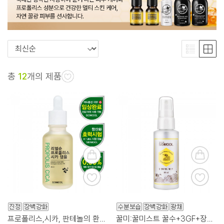
총
12
개의 제품
프로폴리스,시카, 판테놀의 환상적 시너지!
꿀미:꿀미스트 꿀수+3GF+장벽관리