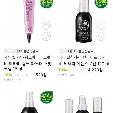
국산 벌침액+핑크파우더 스팟에 콕콕!
국산 벌침액+디펩타이드 유화 과정으로 매끄러운 사용감
비 테라피 핑크 파우더 스팟
비 테라피 에센스로션 120ml
크림 15ml
10%
14,220원
15,800원
10%
11,520원
리뷰 수 : 501
12,800원
리뷰 수 : 1261