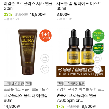
리얼순 프로폴리스 시카 앰플
시드물 꿀 펩타이드 미스트
30ml
60ml
23%
16,800원
8,600원
21,800원
리뷰 수 : 83
리뷰 수 : 181
프로폴리스 + 플라보노이드 진하고 더 좋도록
민감한 문제성 피부를 위한 프로폴리스 함유
프로폴리스 울트라 에센셜
민중기 프로폴리스 앰플
80ml
7500ppm or
5000ppm,11ml or 30ml(선
14,800원
17%
9,800원
11,800원