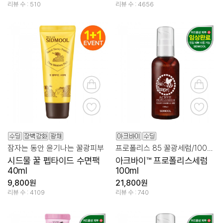
택구입)
리뷰 수 : 510
리뷰 수 : 4656
잠자는 동안 윤기나는 꿀광피부
프로폴리스 85 꿀광세럼/100ml 대용량
시드물 꿀 펩타이드 수면팩
아크바이™ 프로폴리스세럼
40ml
100ml
9,800원
21,800원
리뷰 수 : 4109
리뷰 수 : 740