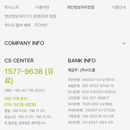
회사소개
이용약관
개인정보처리방침
이용안내
영상정보처리기기 운영/관리 방침
무이자 할부 혜택
PC버전
COMPANY INFO
CS CENTER
BANK INFO
1577-9638 (유
예금주 : (주)시드물
료)
국민은행 : 460001-04-214514
농협은행 : 355-0002-8749-13
(해외 : +82-42-716-0227)
하나은행 : 643-910004-62604
신한은행 : 100-027-169517
대량 구매 문의 :
우리은행 : 1005-902-241888
010-3428-0638
우체국은행 : 310037-01-011233
평일 : AM 9:00 - PM 17:00
기업은행 : 143-122078-01-015
점심시간 : PM 12:00 - PM 13:30
부산은행 : 101-2047-1354-09
토,일요일, 공휴일은 휴무입니다.