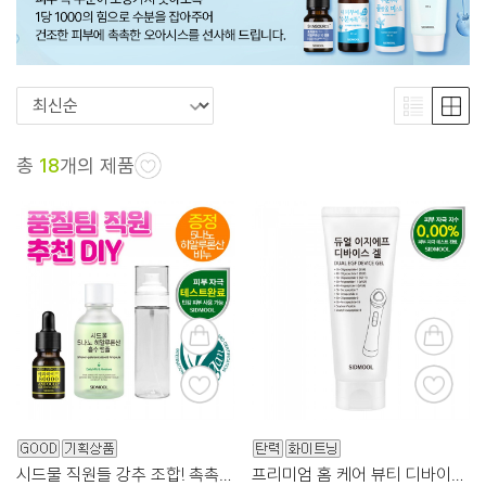
총
18
개의 제품
시드물 직원들 강추 조합! 촉촉 수분보습!
프리미엄 홈 케어 뷰티 디바이스 전용 겔!