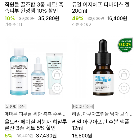
직원들 꿀조합 3종 세트! 촉
듀얼 이지에프 디바이스 겔
촉피부 완성템 10% 할인
200ml
10%
35,280원
49%
16,400원
39,200원
32,000원
리뷰 수 : 11
리뷰 수 : 60
메마른 피부를 위한 촉촉 수분 충전 케어!
리얼! 아쿠아포린을 담아 보습 시너지 효과!
울트라 페이셜 저분자 히알루
리얼 아쿠아포린 수분 앰플
론산 3종 세트 5% 할인
12ml
5%
37,430원
16,800원
39,400원