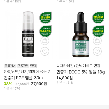
리뷰 수 : 1572
리뷰 수 : 1572
녹차카테킨+탄닉애씨드 민감성+모공케어
탄력/장벽/ 생기/리페어 FGF 2PPM원료
민중기 EGCG 5% 앰플 13g
민중기 FGF 앰플 30ml
14,800원
리뷰 수 : 618
38%
27,900원
45,000원
리뷰 수 : 576