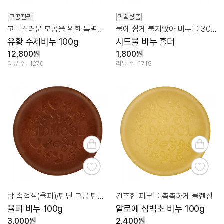
고민스러운 모공을 위한 특별한 클렌징
물에 쉽게 불지않아 비누를 30% 더 오래 사용
유황 수제비누 100g
시드물 비누 홀더
12,800원
1,800원
리뷰 수 : 1270
리뷰 수 : 1715
밤 속껍질(율피)/탄닌 모공 탄력 클렌징
건조한 피부를 촉촉하게 클렌징
율피 비누 100g
알로에 삼백초 비누 100g
3,000원
2,400원