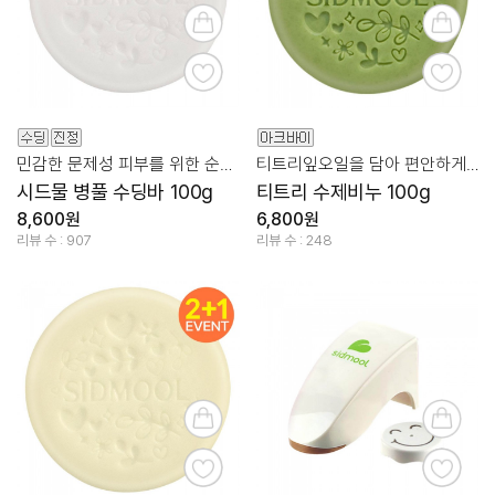
민감한 문제성 피부를 위한 순한 진정 클렌징!
티트리잎오일을 담아 편안하게 클렌징
시드물 병풀 수딩바 100g
티트리 수제비누 100g
8,600원
6,800원
리뷰 수 : 907
리뷰 수 : 248