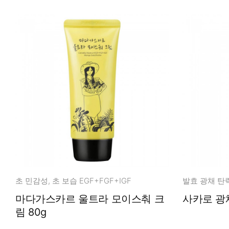
초 민감성, 초 보습 EGF+FGF+IGF
발효 광채 탄
마다가스카르 울트라 모이스춰 크
사카로 광채
림 80g