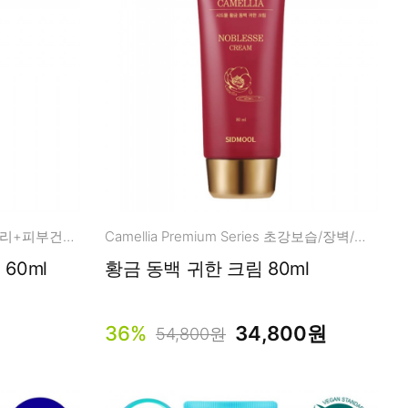
영국산 판테놀 15% REAL장벽관리+피부건강케어
Camellia Premium Series 초강보습/장벽/탄력
60ml
황금 동백 귀한 크림 80ml
36%
34,800원
54,800원