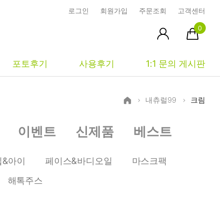
로그인
회원가입
주문조회
고객센터
0
포토후기
사용후기
1:1 문의 게시판
내츄럴99
크림
피부타입별
커뮤니티
마이페이지
이벤트
신제품
베스트
건성
시사모
주문조회
중성
상품문의
장바구니
립&아이
페이스&바디오일
마스크팩
지성
시드물통신
최근본상품
해톡주스
복합성
전 어떻게 써요?
위시리스트
민감성
공지사항