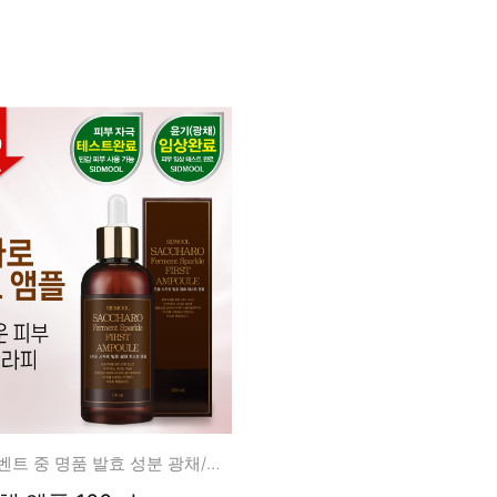
름/탄력
레티놀
수분젤/에센셜
모공/피지/블랙
녹차/EGCG
로션
헤드
알로에
크림
각질관리
어성초
썬케어
장벽케어
아하/바하/파하/
오일
무기자차
라하
바디/헤어/핸드/
레이저관리
징크
풋
탈모케어
봉독/프로폴리스
메이크업
동물성프리
호호바
립/아이
예비맘
달팽이
건강식품
미취학
카렌듈라
소품
청소년
37% 할인 이벤트 중 명품 발효 성분 광채/리뉴얼/보습
동백