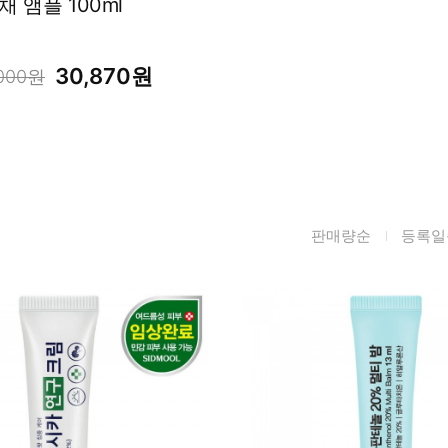
남성화장품
 앰플 100ml
티트리
내츄럴99
무오일
30,870원
,000원
세라마이드
글루타치온
트라넥사믹
피디알엔
판매량순
등록일