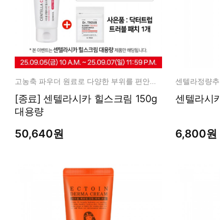
고농축 파우더 원료로 다양한 부위를 편안하고 깨끗하게
[종료] 센텔라시카 힐스크림 150g
센텔라시카 
대용량
50,640원
6,800원