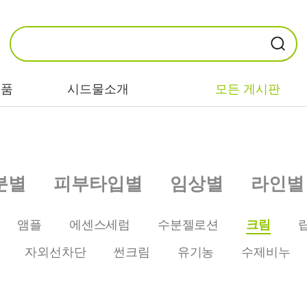
제품
시드물소개
모든 게시판
카테고리별
기능/고민별
성분별
분별
피부타입별
임상별
라인별
비누/클렌징
트러블/시카
EGF/FGF/IGF
마스크/팩/필링
민감/건조/속당
콜라겐
앰플
에센스세럼
수분젤로션
크림
김
스킨/토너/미스
히알루론산
자외선차단
썬크림
유기농
수제비누
트
미백/화이트닝/
병풀/센텔라
흔적
앰플/에센스/세
판테놀
럼
안티에이징/주