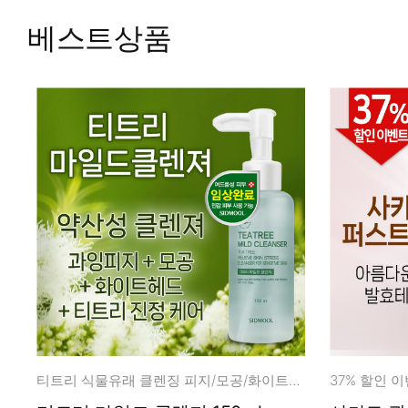
피부타입별
베스트상품
티트리 식물유래 클렌징 피지/모공/화이트헤드