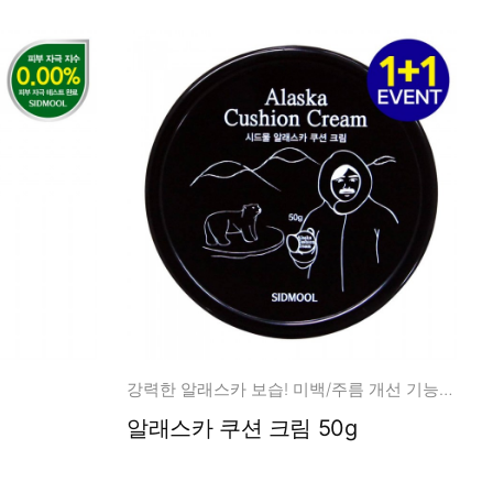
강력한 알래스카 보습! 미백/주름 개선 기능성 페이셜크림
알래스카 쿠션 크림 50g