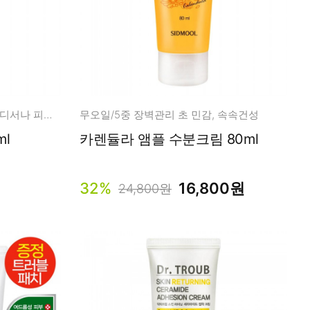
영국산 덱스판테놀 20% 언제 어디서나 피부 장벽 관리!
무오일/5중 장벽관리 초 민감, 속속건성
3ml
카렌듈라 앰플 수분크림 80ml
32%
16,800원
24,800원