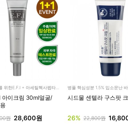
얼굴/목/눈가를 위한E.F.I + 아세틸헥사펩타이드-8 10ppm,64%
병풀 핵심성분 1.5% 입소문난 
I 아이크림 30ml얼굴/
시드물 센텔라 구스팟 크림
사용
28,600원
26%
16,8
800원
22,800원