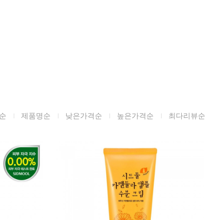
순
제품명순
낮은가격순
높은가격순
최다리뷰순