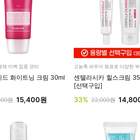
광채 미백 집중 관리
드 화이트닝 크림 30ml
센텔라시카 힐스크림 35g 
[선택구입]
15,400원
33%
14,8
000원
22,000원