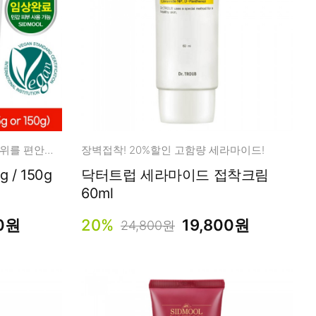
고농축 파우더 원료로 다양한 부위를 편안하고 깨끗하게
장벽접착! 20%할인 고함량 세라마이드!
/ 150g
닥터트럽 세라마이드 접착크림
60ml
00원
20%
19,800원
24,800원