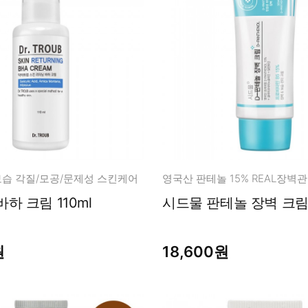
습 각질/모공/문제성 스킨케어
하 크림 110ml
시드물 판테놀 장벽 크림 
원
18,600원