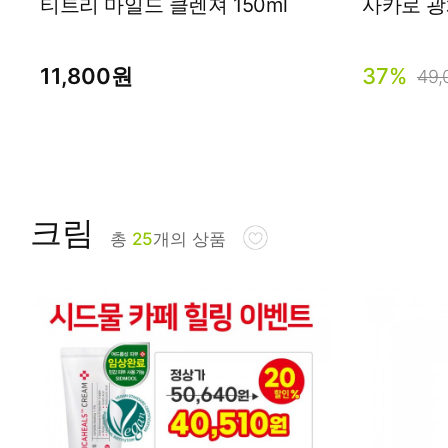
티트리 마일드 클렌져 150ml
사카로 광채
11,800원
37%
49
크림
총
25
개의 상품