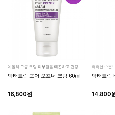
데일리 모공 크림 피부결을 매끈하고 건강하게
촉촉한 수분보
닥터트럽 포어 오프너 크림 60ml
닥터트럽 바
16,800원
14,800