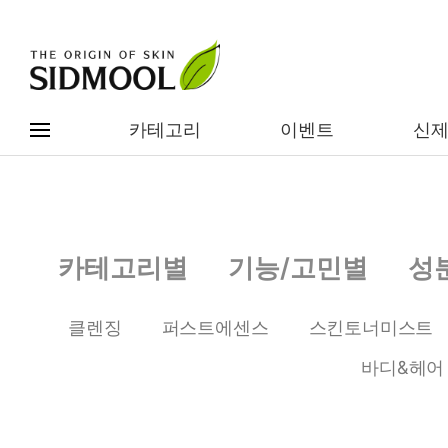
카테고리
이벤트
신
#전체메뉴
전제품보기
신제품
카테고리별
기능/고민별
성
카테고리별
베스트
클렌징
퍼스트에센스
스킨토너미스트
이벤트
기능/고민별
바디&헤어
임상별
성분별