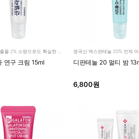
센텔라정량추출물 2% 소량으로도 확실한 스팟 집중 케어
연구 크림 15ml
디판테놀 20 멀티 밤 1
6,800원