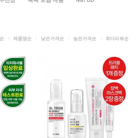
미생물&방사능
검사
텍스트 사용후기
포토사용 후기
순
제품명순
낮은가격순
높은가격순
최다리뷰순
성분사전
해외배송문의
시드물 매니아