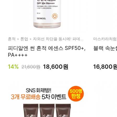
흔적 + 톤업 + 자외선 차단을 동시에! 파데프리 무기자차 썬 에센스!
피디알엔 썬 흔적 에센스 SPF50+,
블랙 속눈썹
PA++++
14%
18,600원
16,800
21,600원