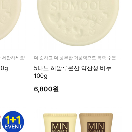
물 세안하세요!
더 순하고 더 풍부한 거품력으로 촉촉 수분 영양 클렌징!
100g
5나노 히알루론산 약산성 비누
100g
6,800원