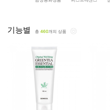
피부타입별
기능별
총
460
개의 상품