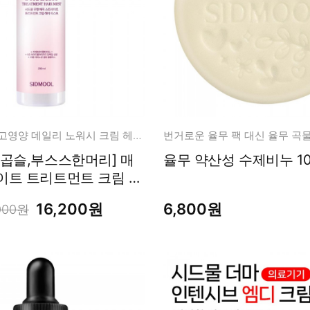
무향 노워시! 고영양 데일리 노워시 크림 헤어 미스트
번거로운 율무 팩 대신 율무 곡
반곱슬,부스스한머리] 매
율무 약산성 수제비누 
이트 트리트먼트 크림 헤
200ml
16,200원
6,800원
000원