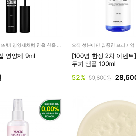
마스카라처럼 또렷! 영양제처럼 한올 한올 건강하게~
 영양제 9ml
[100명 한정 2차 이벤트
두피 앰플 100ml
원
52%
28,6
59,800원