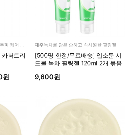
오직 성분에만 집중한 프리미엄 두피 케어 앰플
제주녹차를 담은 순하고 속시원한 필링젤
] 카퍼트리
[500명 한정/무료배송] 입소문 시
드물 녹차 필링젤 120ml 2개 묶음
00원
9,600원