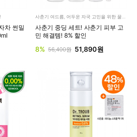
!
사춘기 여드름, 어두운 자국 고민을 위한 꿀팁 세트
자차 썬밀
사춘기 중딩 세트! 사춘기 피부 고
0ml
민 해결템! 8% 할인
8%
51,890원
56,400원