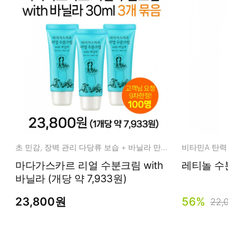
초 민감, 장벽 관리 다당류 보습 + 바닐라 만남
비타민A 탄력 
마다가스카르 리얼 수분크림 with
바닐라 (개당 약 7,933원)
23,800원
56%
22,