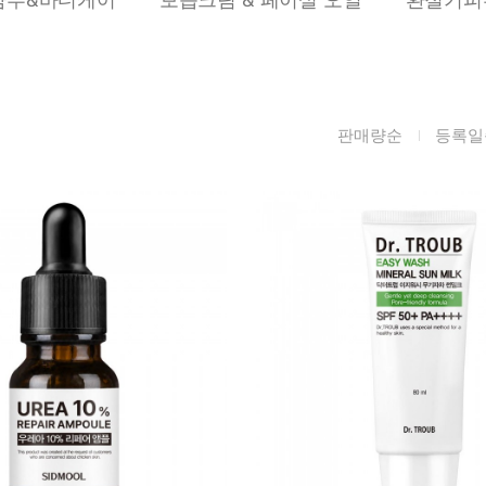
름/탄력
레티놀
수분젤/에센셜
모공/피지/블랙
녹차/EGCG
로션
헤드
알로에
크림
각질관리
판매량순
등록일
어성초
썬케어
장벽케어
아하/바하/파하/
오일
무기자차
라하
바디/헤어/핸드/
레이저관리
징크
풋
탈모케어
봉독/프로폴리스
메이크업
동물성프리
호호바
립/아이
예비맘
달팽이
건강식품
미취학
카렌듈라
소품
청소년
동백