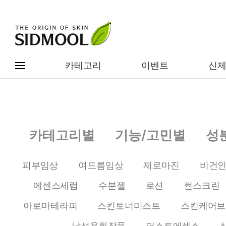
카테고리
이벤트
신
#전체메뉴
전제품보기
신제품
카테고리별
기능/고민별
성
카테고리별
베스트
피부임상
여드름임상
제로마진
비건
이벤트
기능/고민별
에센스세럼
수분젤
로션
썬스크린
임상별
성분별
아로마테라피
스킨토너미스트
스킨케어브
남성용화장품
퍼스트에센스