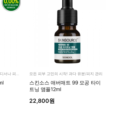
영국산 덱스판테놀 20% 언제 어디서나 피부 장벽 관리!
모든 피부 고민의 시작! 과다 유분/피지 관리
3ml
스킨소스 애버매트 99 모공 타이
트닝 앰플12ml
22,800원