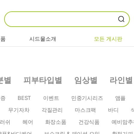
제품
시드물소개
모든 게시판
카테고리별
기능/고민별
성분별
분별
피부타입별
임상별
라인별
비누/클렌징
트러블/시카
EGF/FGF/IGF
마스크/팩/필링
민감/건조/속당
콜라겐
인증
BEST
이벤트
민중기시리즈
앰플
김
스킨/토너/미스
히알루론산
무기자차
각질관리
마스크팩
바디
트
미백/화이트닝/
병풀/센텔라
흔적
러쉬
헤어
화장소품
건강식품
예비맘추
앰플/에센스/세
판테놀
럼
안티에이징/주
샴푸&바디케어
보습크림 & 페이셜 오일
환절기피