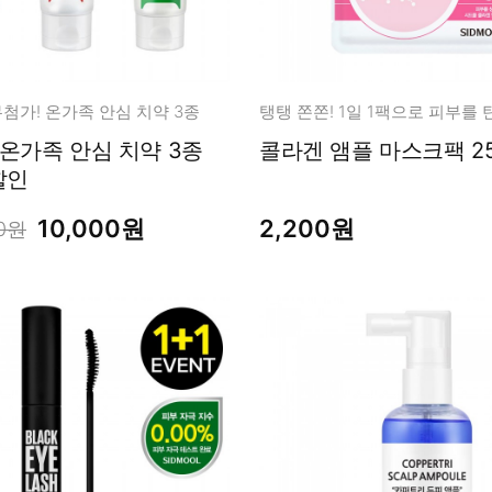
첨가! 온가족 안심 치약 3종
탱탱 쫀쫀! 1일 1팩으로 피부를 
 온가족 안심 치약 3종
콜라겐 앰플 마스크팩 
할인
10,000원
2,200원
40원