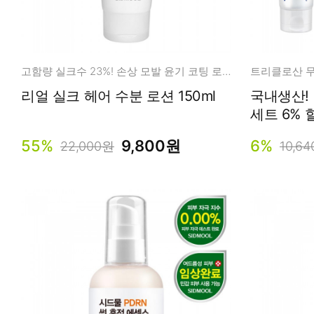
고함량 실크수 23%! 손상 모발 윤기 코팅 로션
트리클로산 무
리얼 실크 헤어 수분 로션 150ml
국내생산!
세트 6% 
55%
9,800원
6%
22,000원
10,6