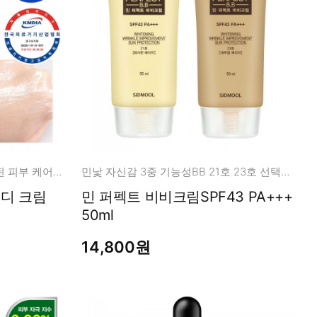
온 가족, 아기 모든 연령층 손상된 피부 케어 바르는 의료기기
민낯 자신감 3중 기능성BB 21호 23호 선택구입
디 크림
민 퍼펙트 비비크림SPF43 PA+++
50ml
14,800원