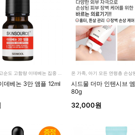
탄력의 제왕! 고순도 고함량 이데베논 집중 케어 앰플
스킨소스 이데베논 3만 앰플 12ml
시드물 더마 인텐시브 엠
80g
원
32,000원