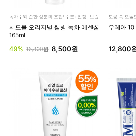
녹차수와 순한 성분의 조합! 수분+진정+보습
시드물 오리지널 웰빙 녹차 에센셜
165ml
49%
8,500원
12,800
16,800원