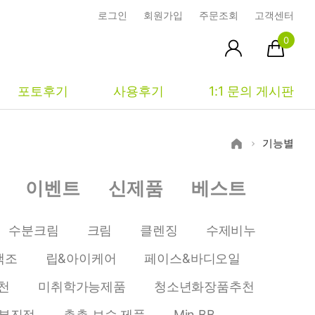
로그인
회원가입
주문조회
고객센터
0
포토후기
사용후기
1:1 문의 게시판
기능별
피부타입별
커뮤니티
마이페이지
이벤트
신제품
베스트
건성
시사모
주문조회
중성
상품문의
장바구니
수분크림
크림
클렌징
수제비누
지성
시드물통신
최근본상품
색조
립&아이케어
페이스&바디오일
복합성
전 어떻게 써요?
위시리스트
천
미취학가능제품
청소년화장품추천
민감성
공지사항
부진정
촉촉 보습 제품
Min BB