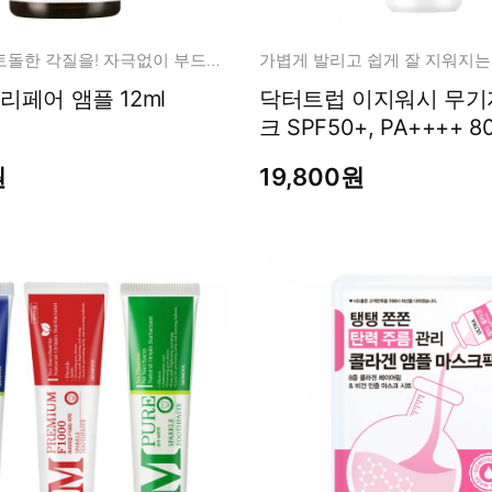
남성화장품
티트리
내츄럴99
모공 속 오돌토돌한 각질을! 자극없이 부드럽게 케어
가볍게 발리고 쉽게 잘 지워지는
무오일
우레아 10 리페어 앰플 12ml
닥터트럽 이지워시 무기
세라마이드
크 SPF50+, PA++++ 8
글루타치온
원
19,800원
트라넥사믹
피디알엔