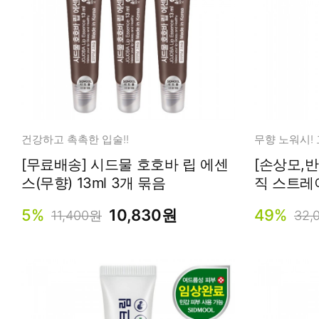
건강하고 촉촉한 입술!!
[무료배송] 시드물 호호바 립 에센
[손상모,
스(무향) 13ml 3개 묶음
직 스트레
어 미스트 
5%
10,830원
49%
11,400원
32,