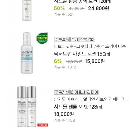
시드물 황금 동백 로션 128ml
50%
24,800원
49,600원
리뷰 수 : 521
티트리잎수+고로쇠나무수액 느낌이 다른 스킨케어!
닥터트럽 마일드 로션 150ml
6%
15,800원
16,800원
리뷰 수 : 1012
남자도 예쁘게... 알파인 허브와 리페어 미백/주름개선 기능성
시드물 젠틀 포 맨 128ml
18,000원
리뷰 수 : 458