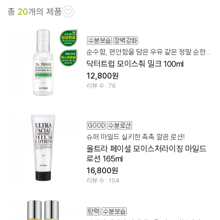
총
20
개의 제품
순수함, 편안함을 담은 우유 같은 정말 순한 보습제
닥터트럽 모이스춰 밀크 100ml
12,800원
리뷰 수 : 76
슈퍼 마일드 실키한 촉촉 깔끔 로션!
울트라 페이셜 모이스처라이징 마일드
로션 165ml
16,800원
리뷰 수 : 104