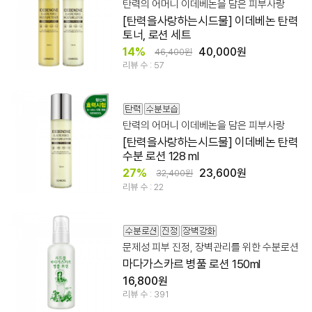
탄력의 어머니 이데베논을 담은 피부사랑
[탄력을사랑하는시드물] 이데베논 탄력
토너, 로션 세트
14%
40,000원
46,400원
리뷰 수 : 57
탄력의 어머니 이데베논을 담은 피부사랑
[탄력을사랑하는시드물] 이데베논 탄력
수분 로션 128 ml
27%
23,600원
32,400원
리뷰 수 : 22
문제성 피부 진정, 장벽관리를 위한 수분로션
마다가스카르 병풀 로션 150ml
16,800원
리뷰 수 : 391