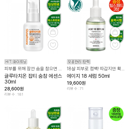
피부를 위해 잠깐 숨을 참으면 백옥처럼 맑고 밝고 깨끗!
18살 피부로 컴백! 따갑지만 확실한 항산화
글루타치온 잡티 숨참 에센스
에이지 18 세럼 50ml
30ml
19,600원
28,600원
리뷰 수 : 71
리뷰 수 : 181