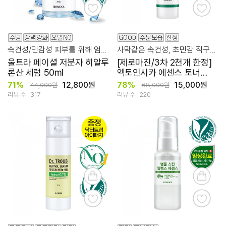
속건성/민감성 피부를 위해 엄마의 마음을 듬뿍 담아 만들었습니다.
사막같은 속건성, 초민감 직구를 넘는 스펙&가성비!
울트라 페이셜 저분자 히알루
[제로마진/3차 2천개 한정]
론산 세럼 50ml
엑토인시카 에센스 토너
210ml
71%
12,800원
78%
15,000원
44,000원
68,000원
리뷰 수 : 317
리뷰 수 : 220