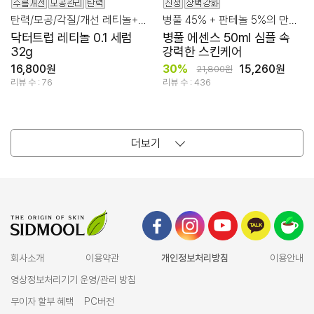
탄력/모공/각질/개선 레티놀+아데노신+펩타이드
병풀 45% + 판테놀 5%의 만남! 진정 후 장벽관리까지
닥터트럽 레티놀 0.1 세럼
병풀 에센스 50ml 심플 속
32g
강력한 스킨케어
16,800원
30%
15,260원
21,800원
리뷰 수 : 76
리뷰 수 : 436
더보기
회사소개
이용약관
개인정보처리방침
이용안내
영상정보처리기기 운영/관리 방침
무이자 할부 혜택
PC버전