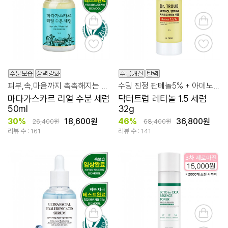
피부,속,마음까지 촉촉해지는 리얼수분 특별한 만남
수딩 진정 판테놀5% + 아데노신 + EGF
마다가스카르 리얼 수분 세럼
닥터트럽 레티놀 1.5 세럼
50ml
32g
30%
18,600원
46%
36,800원
26,400원
68,400원
리뷰 수 : 161
리뷰 수 : 141