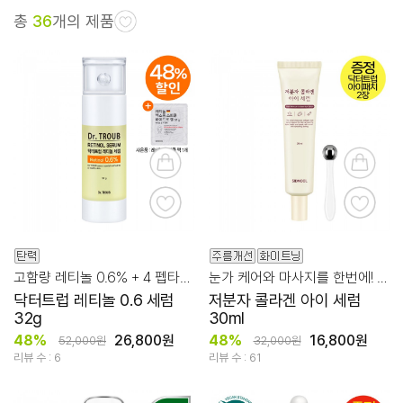
총
36
개의 제품
고함량 레티놀 0.6% + 4 펩타이드의 조합!
눈가 케어와 마사지를 한번에! 눈가 피부 생기/탄력 케어
닥터트럽 레티놀 0.6 세럼
저분자 콜라겐 아이 세럼
32g
30ml
48%
26,800원
48%
16,800원
52,000원
32,000원
리뷰 수 : 6
리뷰 수 : 61