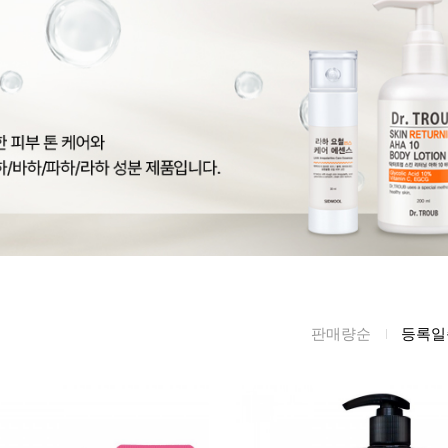
름/탄력
레티놀
수분젤/에센셜
모공/피지/블랙
녹차/EGCG
로션
헤드
알로에
크림
각질관리
어성초
썬케어
장벽케어
아하/바하/파하/
오일
무기자차
라하
바디/헤어/핸드/
레이저관리
징크
풋
탈모케어
봉독/프로폴리스
메이크업
동물성프리
호호바
립/아이
판매량순
등록일
예비맘
달팽이
건강식품
미취학
카렌듈라
소품
청소년
동백