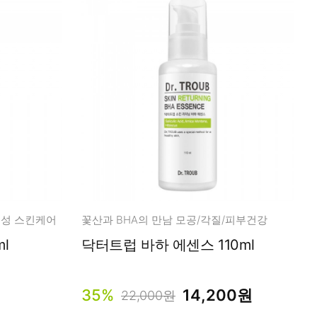
제성 스킨케어
꽃산과 BHA의 만남 모공/각질/피부건강
l
닥터트럽 바하 에센스 110ml
35%
14,200원
22,000원