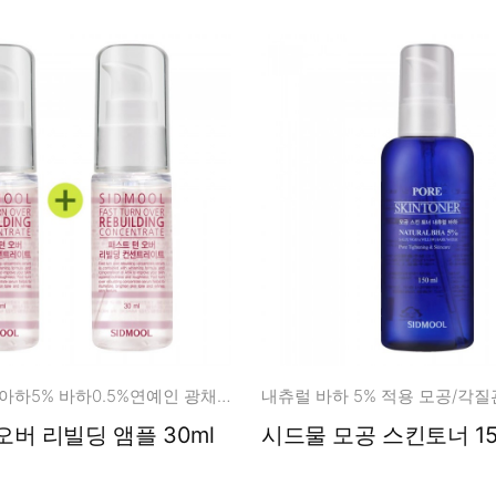
나이아신 5% 아하5% 바하0.5%연예인 광채/각질/모공케어
내츄럴 바하 5% 적용 모공/각
버 리빌딩 앰플 30ml
시드물 모공 스킨토너 15