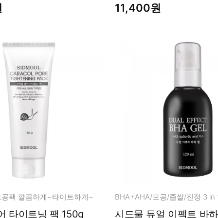
원
11,400원
모공팩 깔끔하게~타이트하게~
BHA+AHA/모공/좁쌀/진정 3 in
 타이트닝 팩 150g
시드물 듀얼 이펙트 바하겔