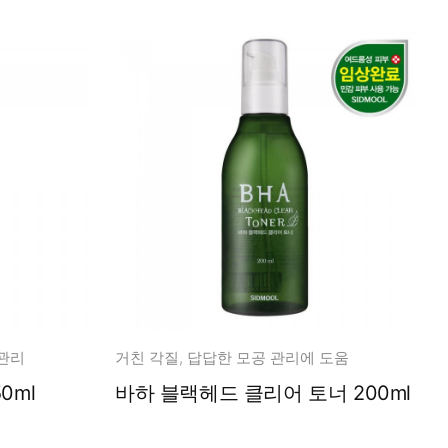
질관리
거친 각질, 답답한 모공 관리에 도움
0ml
바하 블랙헤드 클리어 토너 200ml