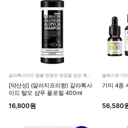
갈라톡사이드 앰플 한병의 영양을 담은 특별함
블랙스팟 기미
[약산성] (알러지프리향) 갈라톡사
기미 4종 
이드 탈모 샴푸 플로럴 400ml
16,800원
56,580