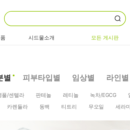
제품
시드물소개
모든 게시판
카테고리별
기능/고민별
성분별
분별
피부타입별
임상별
라인별
비누/클렌징
트러블/시카
EGF/FGF/IGF
마스크/팩/필링
민감/건조/속당
콜라겐
병풀/센텔라
판테놀
레티놀
녹차/EGCG
김
스킨/토너/미스
히알루론산
카렌듈라
동백
티트리
무오일
세라
트
미백/화이트닝/
병풀/센텔라
흔적
앰플/에센스/세
판테놀
럼
안티에이징/주