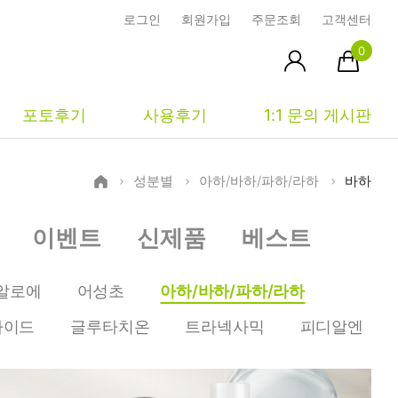
로그인
회원가입
주문조회
고객센터
0
포토후기
사용후기
1:1 문의 게시판
성분별
아하/바하/파하/라하
바하
피부타입별
커뮤니티
마이페이지
이벤트
신제품
베스트
건성
시사모
주문조회
중성
상품문의
장바구니
알로에
어성초
아하/바하/파하/라하
지성
시드물통신
최근본상품
마이드
글루타치온
트라넥사믹
피디알엔
복합성
전 어떻게 써요?
위시리스트
민감성
공지사항