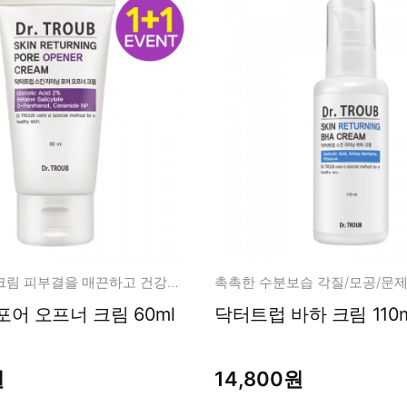
데일리 모공 크림 피부결을 매끈하고 건강하게
촉촉한 수분보습 각질/모공/문
어 오프너 크림 60ml
닥터트럽 바하 크림 110m
원
14,800원