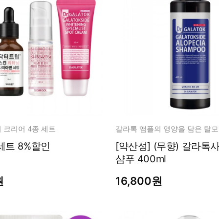
남성화장품
티트리
내츄럴99
무오일
세라마이드
글루타치온
트라넥사믹
피디알엔
 크리어 4종 세트
갈라톡 앰플의 영양을 담은 탈모
세트 8%할인
[약산성] (무향) 갈라톡
샴푸 400ml
원
16,800원