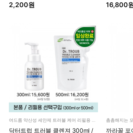
2,200원
16,800
여드름 약산성 세안제 트러블 케어 리필용 구매 가능!
촘촘해지는 
닥터트럽 트러블 클렌져 300ml /
까라꼴 포어