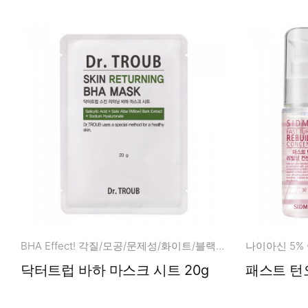
BHA Effect! 각질/모공/문제성/화이트/블랙/헤드
닥터트럽 바하 마스크 시트 20g
패스트 턴오