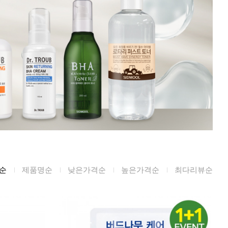
미생물&방사능
검사
텍스트 사용후기
포토사용 후기
성분사전
해외배송문의
시드물 매니아
순
제품명순
낮은가격순
높은가격순
최다리뷰순