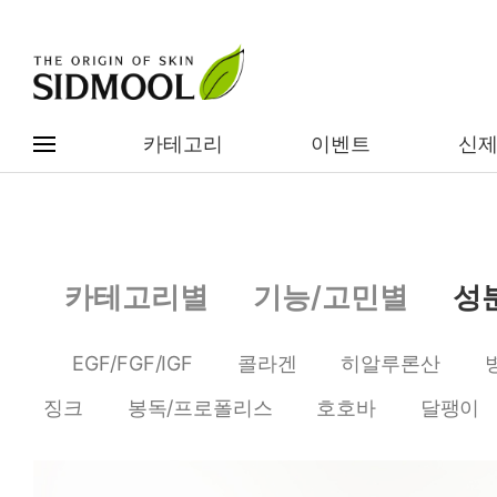
카테고리
이벤트
신
#전체메뉴
전제품보기
신제품
카테고리별
기능/고민별
성
카테고리별
베스트
EGF/FGF/IGF
콜라겐
히알루론산
이벤트
기능/고민별
징크
봉독/프로폴리스
호호바
달팽이
임상별
성분별