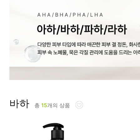
피부타입별
바하
총
15
개의 상품