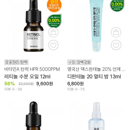
비타민A 탄력 HPR 5000PPM
영국산 덱스판테놀 20% 언제 어디서나 피부 장벽 관리!
레티놀 수분 오일 12ml
디판테놀 20 멀티 밤 13ml
56%
9,600원
6,800원
22,000원
리뷰 수 : 36
리뷰 수 : 75