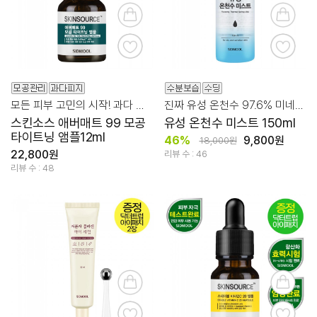
모든 피부 고민의 시작! 과다 유분/피지 관리
진짜 유성 온천수 97.6% 미네랄 수분 충전!
스킨소스 애버매트 99 모공
유성 온천수 미스트 150ml
타이트닝 앰플12ml
46%
9,800원
18,000원
22,800원
리뷰 수 : 46
리뷰 수 : 48