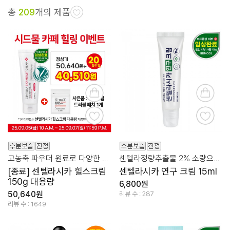
총
209
개의 제품
고농축 파우더 원료로 다양한 부위를 편안하고 깨끗하게
센텔라정량추출물 2% 소량으로도 확실한 스팟 집중 케어
[종료] 센텔라시카 힐스크림
센텔라시카 연구 크림 15ml
150g 대용량
6,800원
50,640원
리뷰 수 : 287
리뷰 수 : 1649