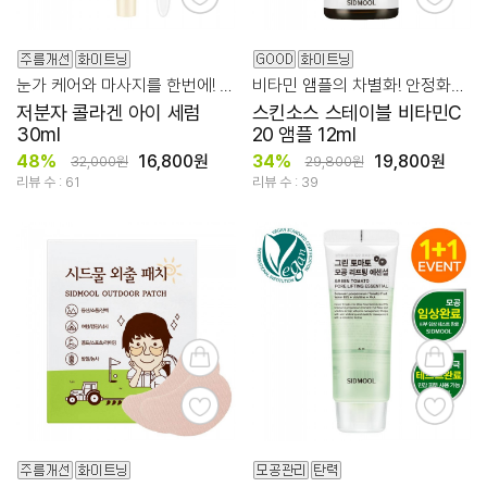
눈가 케어와 마사지를 한번에! 눈가 피부 생기/탄력 케어
비타민 앰플의 차별화! 안정화된 미백 집중 케어
저분자 콜라겐 아이 세럼
스킨소스 스테이블 비타민C
30ml
20 앰플 12ml
48%
16,800원
34%
19,800원
32,000원
29,800원
리뷰 수 : 61
리뷰 수 : 39