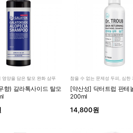
남성화장품
티트리
내츄럴99
무오일
세라마이드
글루타치온
트라넥사믹
피디알엔
 영양을 담은 탈모 완화 샴푸
(무향) 갈라톡사이드 탈모
[약산성] 닥터트럽 판테
l
200ml
원
14,800원