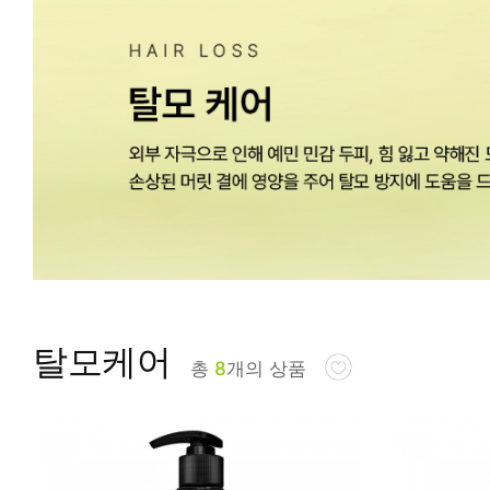
피부타입별
탈모케어
총
8
개의 상품