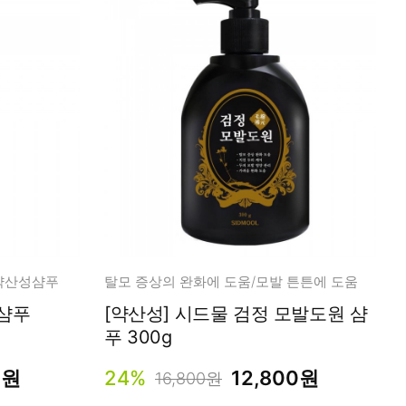
/약산성샴푸
탈모 증상의 완화에 도움/모발 튼튼에 도움
 샴푸
[약산성] 시드물 검정 모발도원 샴
푸 300g
0원
24%
12,800원
16,800원