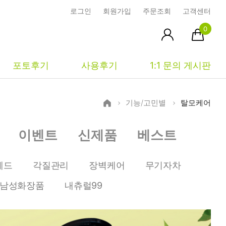
로그인
회원가입
주문조회
고객센터
0
포토후기
사용후기
1:1 문의 게시판
기능/고민별
탈모케어
피부타입별
커뮤니티
마이페이지
이벤트
신제품
베스트
건성
시사모
주문조회
중성
상품문의
장바구니
헤드
각질관리
장벽케어
무기자차
지성
시드물통신
최근본상품
남성화장품
내츄럴99
복합성
전 어떻게 써요?
위시리스트
민감성
공지사항