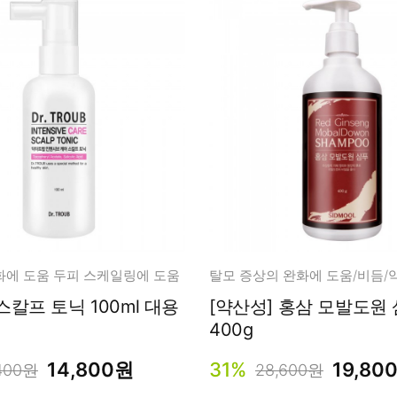
화에 도움 두피 스케일링에 도움
탈모 증상의 완화에 도움/비듬
칼프 토닉 100ml 대용
[약산성] 홍삼 모발도원
400g
14,800원
31%
19,80
400원
28,600원