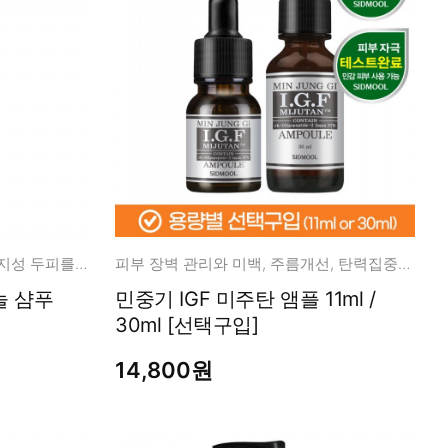
참을 수 없는 문제성 두피, 심한 지성 두피를 위한 순한 샴푸
피부 장벽 관리와 미백, 주름개선, 탄력집중관리
놀 샴푸
민중기 IGF 미주탄 앰플 11ml /
30ml [선택구입]
14,800원