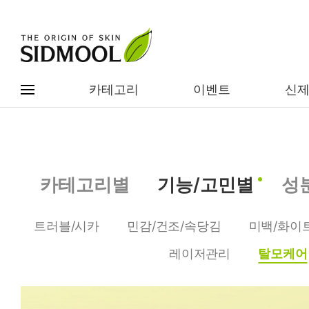
카테고리
이벤트
신
#전체메뉴
전제품보기
신제품
카테고리별
기능/고민별
성
카테고리별
베스트
트러블/시카
민감/건조/속당김
미백/화이
이벤트
기능/고민별
레이저관리
탈모케어
임상별
성분별