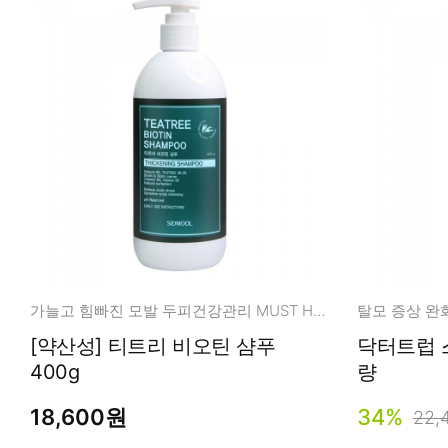
가늘고 힘빠진 모발 두피건강관리 MUST HAVE!
탈모 증상 완
[약산성] 티트리 비오틴 샴푸
닥터트럽 스
400g
량
18,600원
34%
22,