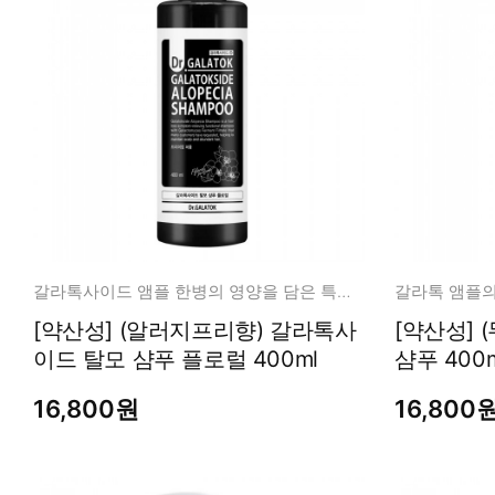
갈라톡사이드 앰플 한병의 영양을 담은 특별함
갈라톡 앰플의
[약산성] (알러지프리향) 갈라톡사
[약산성] 
이드 탈모 샴푸 플로럴 400ml
샴푸 400m
16,800원
16,800