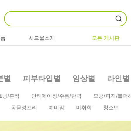
제품
시드물소개
모든 게시판
카테고리별
기능/고민별
성분별
분별
피부타입별
임상별
라인별
비누/클렌징
트러블/시카
EGF/FGF/IGF
마스크/팩/필링
민감/건조/속당
콜라겐
트닝/흔적
안티에이징/주름/탄력
모공/피지/블랙
김
스킨/토너/미스
히알루론산
동물성프리
예비맘
미취학
청소년
트
미백/화이트닝/
병풀/센텔라
흔적
앰플/에센스/세
판테놀
럼
안티에이징/주