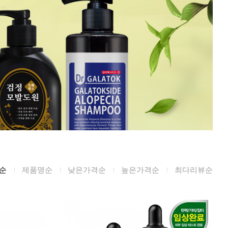
미생물&방사능
검사
텍스트 사용후기
포토사용 후기
성분사전
해외배송문의
시드물 매니아
순
제품명순
낮은가격순
높은가격순
최다리뷰순