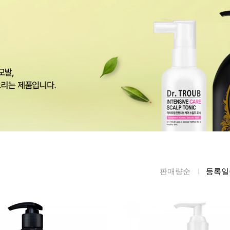
름/탄력
레티놀
수분젤/에센셜
모공/피지/블랙
녹차/EGCG
로션
헤드
알로에
크림
각질관리
어성초
썬케어
장벽케어
아하/바하/파하/
오일
무기자차
라하
바디/헤어/핸드/
레이저관리
징크
풋
탈모케어
봉독/프로폴리스
메이크업
동물성프리
호호바
립/아이
판매량순
등록일
예비맘
달팽이
건강식품
미취학
카렌듈라
소품
청소년
동백