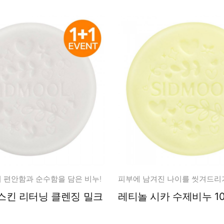
 편안함과 순수함을 담은 비누!
스킨 리터닝 클렌징 밀크
레티놀 시카 수제비누 