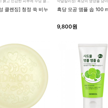
청정 쑥을 담아 붉고 민감한 피부에 수딩 클렌징!
성 클렌징] 청정 쑥 비누
흑당 모공 앰플 솝 100
9,800원