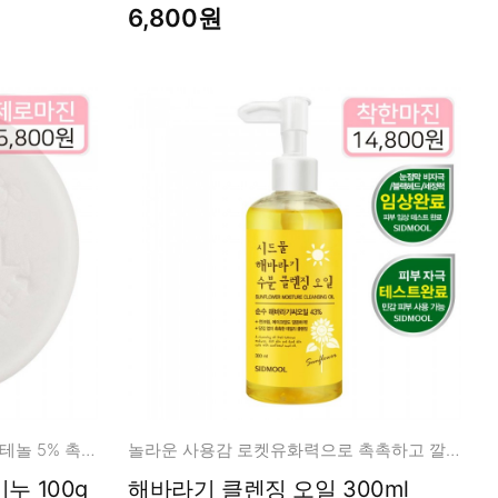
6,800원
약해진 장벽 고민을 위해 덱스판테놀 5% 촉촉 클렌징
놀라운 사용감 로켓유화력으로 촉촉하고 깔끔한 클렌징!
[제로마진] 덱스판테놀 비누 100g
해바라기 클렌징 오일 300ml