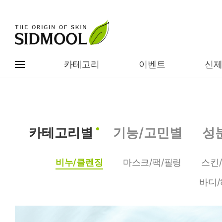
카테고리
이벤트
신
#전체메뉴
전제품보기
신제품
카테고리별
기능/고민별
성
카테고리별
베스트
비누/클렌징
마스크/팩/필링
스킨
이벤트
기능/고민별
바디/
임상별
성분별