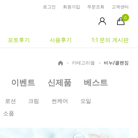
로그인
회원가입
주문조회
고객센터
0
포토후기
사용후기
1:1 문의 게시판
카테고리별
비누/클렌징
피부타입별
커뮤니티
마이페이지
이벤트
신제품
베스트
건성
시사모
주문조회
중성
상품문의
장바구니
로션
크림
썬케어
오일
지성
시드물통신
최근본상품
소품
복합성
전 어떻게 써요?
위시리스트
민감성
공지사항