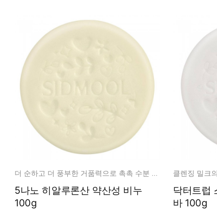
더 순하고 더 풍부한 거품력으로 촉촉 수분 영양 클렌징!
클렌징 밀크의
5나노 히알루론산 약산성 비누
닥터트럽 
100g
바 100g