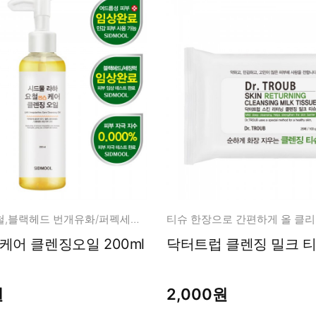
모공,피지,요철,블랙헤드 번개유화/퍼펙세정/데일리사용
티슈 한장으로 간편하게 올 클리
케어 클렌징오일 200ml
원
2,000원