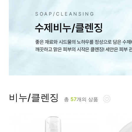
피부타입별
비누/클렌징
총
57
개의 상품