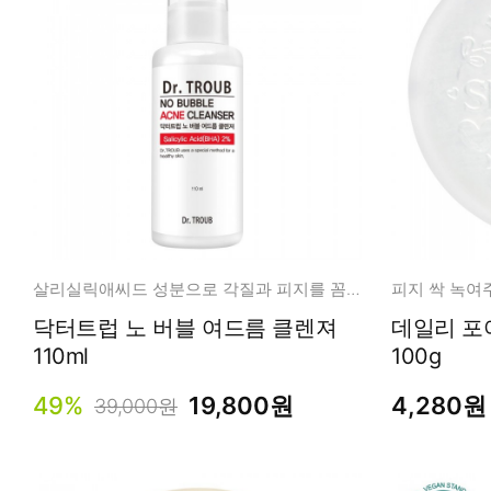
살리실릭애씨드 성분으로 각질과 피지를 꼼꼼히 정돈!
피지 싹 녹여
닥터트럽 노 버블 여드름 클렌져
데일리 포
110ml
100g
49%
19,800원
4,280원
39,000원