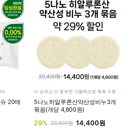
어!
더 순하고 더 풍부한 거품력으로 촉촉 수분 영양 클렌징!
닥터트럽 클렌징 밀크 티슈 20매
5나노히알루론산약산성비누3개
묶음(개당 4,800원)
29%
14,400원
20,400원