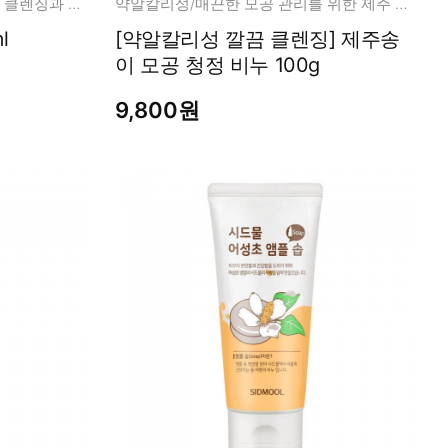
약알칼리성/ 흑당의 영양을 담아 클렌징과 포어 관리를 한번에!
약알칼리성/매끈한 모공 관리를 위한 제주 모공 비누
 ml
[약알칼리성 깔끔 클렌징] 제주송
이 모공 청정 비누 100g
9,800원