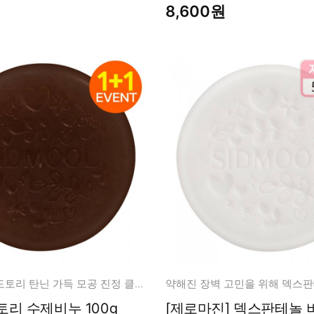
8,600원
청정 보문산 도토리 탄닌 가득 모공 진정 클렌징
토리 수제비누 100g