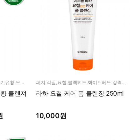
식이유황(MSM)+고순도 순수 무기유황 모공 클렌져
피지,각질,요철,블랙헤드,화이트헤드 강력하게 올킬!
유황 클렌져
라하 요철 케어 폼 클렌징 250ml
원
10,000원