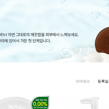
름/탄력
레티놀
수분젤/에센셜
모공/피지/블랙
녹차/EGCG
로션
헤드
알로에
크림
각질관리
어성초
썬케어
장벽케어
아하/바하/파하/
오일
무기자차
라하
바디/헤어/핸드/
레이저관리
징크
풋
탈모케어
봉독/프로폴리스
메이크업
동물성프리
호호바
립/아이
판매량순
등록일
예비맘
달팽이
건강식품
미취학
카렌듈라
소품
청소년
동백