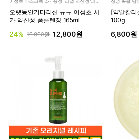
어성초 마스크팩 2개 증정! 리얼 약산성/피지/진정/모공
오랫동안기다리신 ㅠㅠ 어성초 시
[약알칼리
카 약산성 폼클렌징 165ml
100g
24%
12,800원
6,800원
16,800원