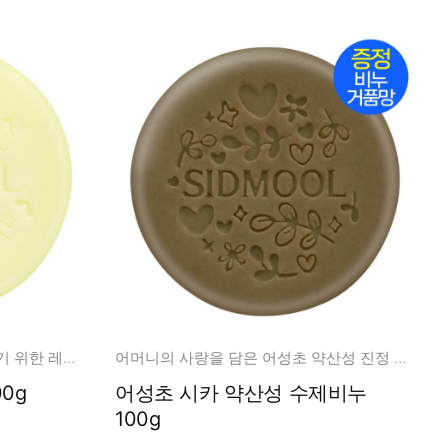
피부에 남겨진 나이를 씻겨드리기 위한 레티놀시카 비누
어머니의 사랑을 담은 어성초 약산성 진정 클렌징!
100g
어성초 시카 약산성 수제비누
100g