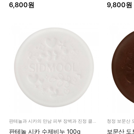
6,800원
9,800원
판테놀과 시카의 만남 피부 장벽과 진정 클렌징 케어!
판테놀 시카 수제비누 100g
보문산 도