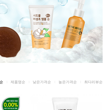
미생물&방사능
검사
텍스트 사용후기
포토사용 후기
성분사전
해외배송문의
시드물 매니아
순
제품명순
낮은가격순
높은가격순
최다리뷰순