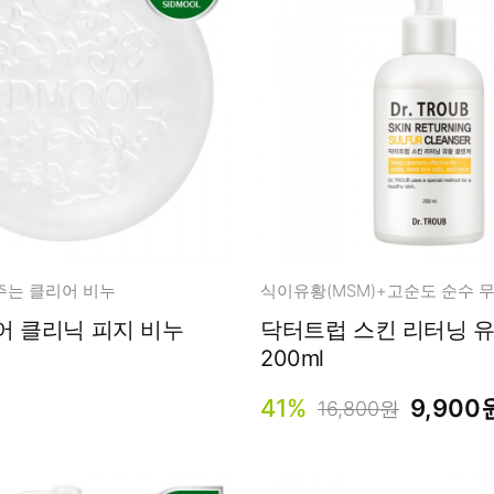
남성화장품
티트리
내츄럴99
무오일
세라마이드
글루타치온
트라넥사믹
피디알엔
주는 클리어 비누
어 클리닉 피지 비누
닥터트럽 스킨 리터닝 
200ml
41%
9,900
16,800원