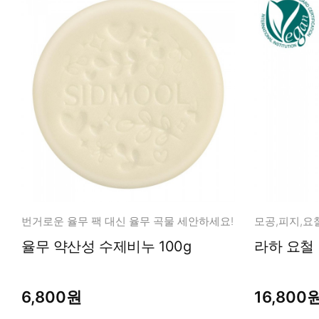
번거로운 율무 팩 대신 율무 곡물 세안하세요!
율무 약산성 수제비누 100g
라하 요철 
6,800원
16,800