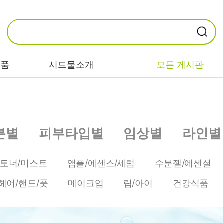
제품
시드물소개
모든 게시판
카테고리별
기능/고민별
성분별
분별
피부타입별
임상별
라인별
비누/클렌징
트러블/시카
EGF/FGF/IGF
마스크/팩/필링
민감/건조/속당
콜라겐
/토너/미스트
앰플/에센스/세럼
수분젤/에센셜
김
스킨/토너/미스
히알루론산
헤어/핸드/풋
메이크업
립/아이
건강식품
트
미백/화이트닝/
병풀/센텔라
흔적
앰플/에센스/세
판테놀
럼
안티에이징/주