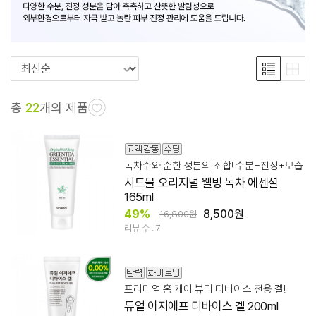
총
22
개의 제품
녹차수와 순한 성분의 조합! 수분+진정+보습
시드물 오리지널 웰빙 녹차 에센셜
165ml
49%
8,500원
16,800원
리뷰 수 : 7
프리미엄 홈 케어 뷰티 디바이스 전용 겔!
듀얼 이지에프 디바이스 겔 200ml