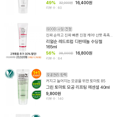
49%
16,400원
32,000원
리뷰 수 : 60
진짜 순하고 진짜 빠른 진정 케어! 산뜻 촉촉 디판테놀 수딩젤
리얼순 레드트럽 디판테놀 수딩젤
165ml
56%
16,800원
38,000원
리뷰 수 : 84
커지고 늘어지는 모공을 위한 토마토 85
그린 토마토 모공 리프팅 에센셜 40ml
9,800원
리뷰 수 : 140