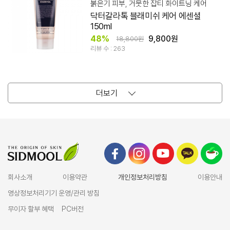
붉은기 피부, 거뭇한 잡티 화이트닝 케어
닥터갈라톡 블래미쉬 케어 에센셜
150ml
48%
9,800원
18,800원
리뷰 수 : 263
더보기
회사소개
이용약관
개인정보처리방침
이용안내
영상정보처리기기 운영/관리 방침
무이자 할부 혜택
PC버전