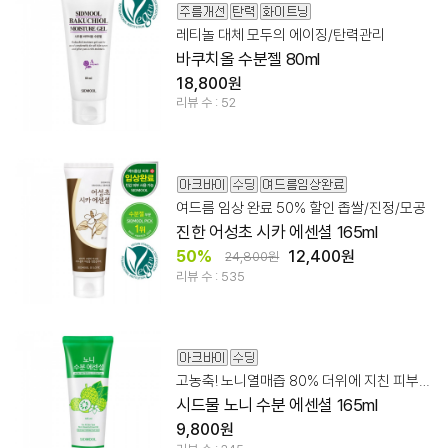
레티놀 대체 모두의 에이징/탄력관리
바쿠치올 수분젤 80ml
18,800원
리뷰 수 : 52
여드름 임상 완료 50% 할인 좁쌀/진정/모공
진한 어성초 시카 에센셜 165ml
50%
12,400원
24,800원
리뷰 수 : 535
고농축! 노니열매즙 80% 더위에 지친 피부 수딩케어!
시드물 노니 수분 에센셜 165ml
9,800원