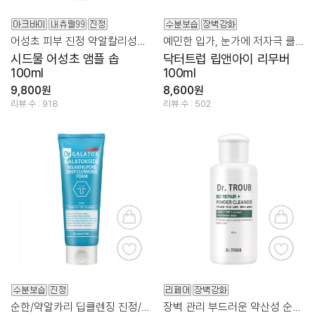
어성초 피부 진정 약알칼리성의 깔끔함 폼 제형의 비누
예민한 입가, 눈가에 저자극 클렌징 + 장벽관리
시드물 어성초 앰플 솝
닥터트럽 립앤아이 리무버
100ml
100ml
9,800원
8,600원
리뷰 수 : 918
리뷰 수 : 502
순한/약알카리 딥클렌징 진정/보습/케어를 함께!
장벽 관리 부드러운 약산성 순한 클렌져