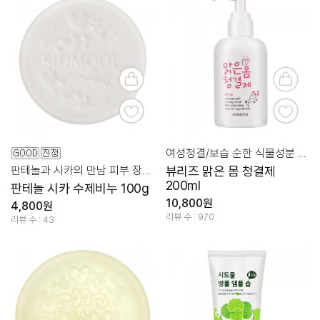
여성청결/보습 순한 식물성분 적용
판테놀과 시카의 만남 피부 장벽과 진정 클렌징 케어!
뷰리즈 맑은 몸 청결제
200ml
판테놀 시카 수제비누 100g
10,800원
4,800원
리뷰 수 : 970
리뷰 수 : 43