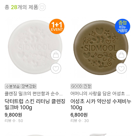
총
28
개의 제품
클렌징 밀크의 편안함과 순수함을 담은 비누!
어머니의 사랑을 담은 어성초 약산성 진정 클렌징!
닥터트럽 스킨 리터닝 클렌징
어성초 시카 약산성 수제비누
밀크바 100g
100g
9,800원
6,800원
리뷰 수 : 50
리뷰 수 : 30