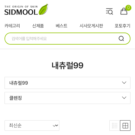
0
카테고리
신제품
베스트
시사모게시판
포토후기
내츄럴99
내츄럴99
클렌징