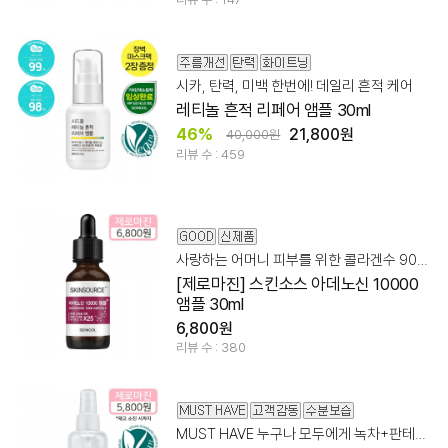
시카, 탄력, 미백 한번에! 데일리 흔적 케어
레티놀 흔적 리페어 앰플 30ml
46%
21,800원
40,000원
리뷰 수 : 459
사랑하는 어머니 피부를 위한 콜라겐수 90% + 아데노신 앰플
[제로마진] 스킨소스 아데노신 10000
앰플 30ml
6,800원
리뷰 수 : 380
MUST HAVE 누구나 모두에게 녹차+판테놀+저/고분자 히알루론산 레시피