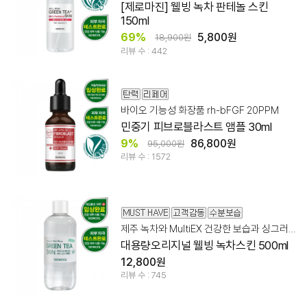
[제로마진] 웰빙 녹차 판테놀 스킨
150ml
69%
5,800원
18,900원
리뷰 수 : 442
바이오 기능성 화장품 rh-bFGF 20PPM
민중기 피브로블라스트 앰플 30ml
9%
86,800원
95,000원
리뷰 수 : 1572
제주 녹차와 MultiEX 건강한 보습과 싱그러움
대용량오리지널 웰빙 녹차스킨 500ml
12,800원
리뷰 수 : 745