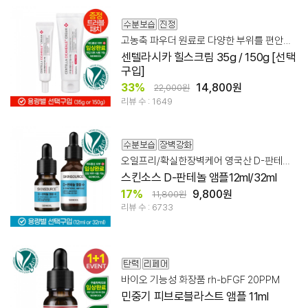
고농축 파우더 원료로 다양한 부위를 편안하고 깨끗하게
센텔라시카 힐스크림 35g / 150g [선택
구입]
33%
14,800원
22,000원
리뷰 수 : 1649
오일프리/확실한장벽케어 영국산 D-판테놀 30%
스킨소스 D-판테놀 앰플12ml/32ml
17%
9,800원
11,800원
리뷰 수 : 6733
바이오 기능성 화장품 rh-bFGF 20PPM
민중기 피브로블라스트 앰플 11ml