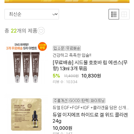
총
22
개의 제품
건강하고 촉촉한 입술!!
[무료배송] 시드물 호호바 립 에센스(무
향) 13ml 3개 묶음
5%
10,830원
11,400원
리뷰 수 : 10334
듀얼 EGF+FGF+IGF +콜라겐을 담은 신개념 에이징 멀티 케어
듀얼 이지에프 하이드로 겔 위드 콜라겐
24g
10,000원
리뷰 수 : 147