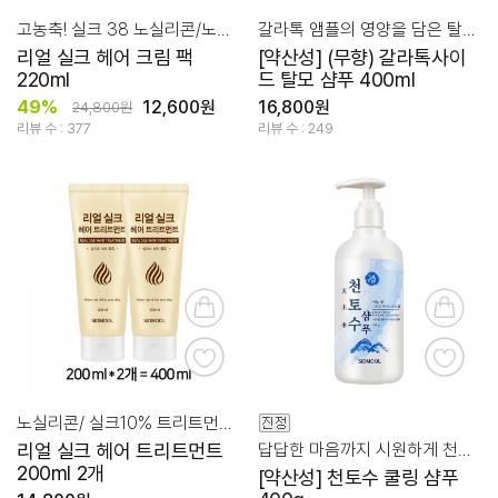
고농축! 실크 38 노실리콘/노워시 헤어팩/두피에도OK
갈라톡 앰플의 영양을 담은 탈모 완화 샴푸
리얼 실크 헤어 크림 팩
[약산성] (무향) 갈라톡사이
220ml
드 탈모 샴푸 400ml
49%
12,600원
16,800원
24,800원
리뷰 수 : 377
리뷰 수 : 249
노실리콘/ 실크10% 트리트먼트 고영샹/손상모발복구
리얼 실크 헤어 트리트먼트
답답한 마음까지 시원하게 천토수 쿨링 샴푸!
200ml 2개
[약산성] 천토수 쿨링 샴푸