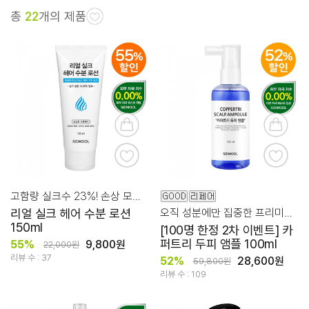
총
22
개의 제품
고함량 실크수 23%! 손상 모발 윤기 코팅 로션
리얼 실크 헤어 수분 로션
오직 성분에만 집중한 프리미엄 두피 케어 앰플
150ml
[100명 한정 2차 이벤트] 카
퍼트리 두피 앰플 100ml
55%
9,800원
22,000원
리뷰 수 : 37
52%
28,600원
59,800원
리뷰 수 : 109