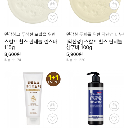
민감하고 푸석한 모발을 위한 비누!
민감한 두피를 위한 약산성 비누!
스칼프 힐스 판테놀 린스바
[약산성] 스칼프 힐스 판테놀
115g
샴푸바 100g
8,600원
5,900원
리뷰 수 : 74
리뷰 수 : 220