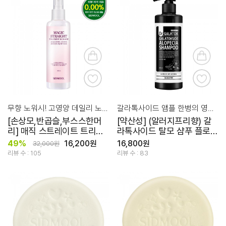
무향 노워시! 고영양 데일리 노워시 크림 헤어 미스트
갈라톡사이드 앰플 한병의 영양을 담은 특별함
[손상모,반곱슬,부스스한머
[약산성] (알러지프리향) 갈
리] 매직 스트레이트 트리트
라톡사이드 탈모 샴푸 플로럴
먼트 크림 헤어 미스트
400ml
49%
16,200원
16,800원
32,000원
200ml
리뷰 수 : 105
리뷰 수 : 83