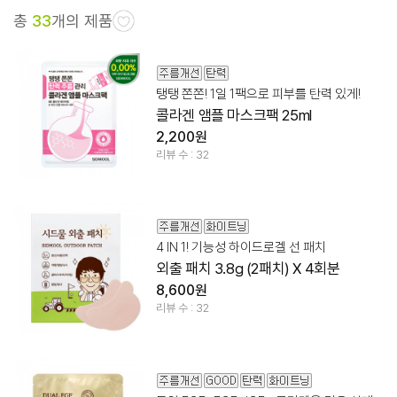
총
33
개의 제품
탱탱 쫀쫀! 1일 1팩으로 피부를 탄력 있게!
콜라겐 앰플 마스크팩 25ml
2,200원
리뷰 수 : 32
4 IN 1! 기능성 하이드로겔 선 패치
외출 패치 3.8g (2패치) X 4회분
8,600원
리뷰 수 : 32