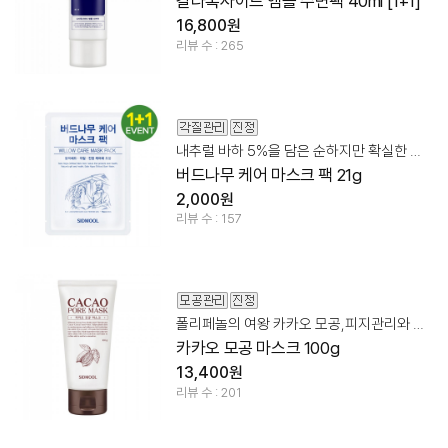
갈라톡사이드 앰플 수면팩 40ml [1+1]
16,800원
리뷰 수 : 265
내추럴 바하 5%을 담은 순하지만 확실한 각질 + 모공 정돈!
버드나무 케어 마스크 팩 21g
2,000원
리뷰 수 : 157
폴리페놀의 여왕 카카오 모공,피지관리와 진정을 동시에!
카카오 모공 마스크 100g
13,400원
리뷰 수 : 201