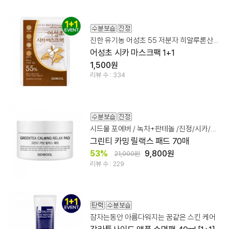
진한 유기농 어성초 55 저분자 히알루론산/병풀파우더
어성초 시카 마스크팩 1+1
1,500원
리뷰 수 : 334
시드물 포에버 / 녹차+판테놀 /진정/시카/수분/토닝/
그린티 카밍 릴랙스 패드 70매
53%
9,800원
21,000원
리뷰 수 : 229
잠자는동안 아름다워지는 꿈같은 스킨 케어