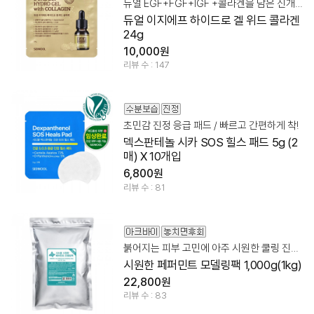
듀얼 EGF+FGF+IGF +콜라겐을 담은 신개념 에이징 멀티 케어
듀얼 이지에프 하이드로 겔 위드 콜라겐
24g
10,000원
리뷰 수 : 147
초민감 진정 응급 패드 / 빠르고 간편하게 착!
덱스판테놀 시카 SOS 힐스 패드 5g (2
매) X 10개입
6,800원
리뷰 수 : 81
붉어지는 피부 고민에 아주 시원한 쿨링 진정 관리!
시원한 페퍼민트 모델링팩 1,000g(1kg)
22,800원
리뷰 수 : 83