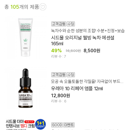
총
105
개의 제품
녹차수와 순한 성분의 조합! 수분+진정+보습
시드물 오리지널 웰빙 녹차 에센셜
165ml
49%
8,500원
16,800원
리뷰 수 : 7
모공 속 오돌토돌한 각질을! 자극없이 부드럽게 케어
우레아 10 리페어 앰플 12ml
12,800원
리뷰 수 : 6