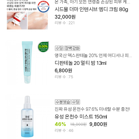
온 가족, 아기 모든 연령층 손상된 피부 케어 바르는 의료기기
시드물 더마 인텐시브 엠디 크림 80g
32,000원
리뷰 수 : 221
영국산 덱스판테놀 20% 언제 어디서나 피부 장벽 관리!
디판테놀 20 멀티 밤 13ml
6,800원
리뷰 수 : 75
진짜 유성 온천수 97.6% 미네랄 수분 충전!
유성 온천수 미스트 150ml
46%
9,800원
18,000원
리뷰 수 : 46