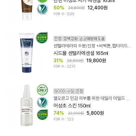
진한 어성초 시카 에센셜 165ml
50%
12,400원
24,800원
리뷰 수 : 535
센텔라테라피 수분/진정 +씨벅톤,펩타이드적용
시드물 센텔라에센셜 165ml
31%
19,800원
28,600원
리뷰 수 : 2210
열오르고 민감 피부를 위한 데일리 마일드 어성초 스킨
어성초 스킨 150ml
74%
5,800원
22,000원
리뷰 수 : 123