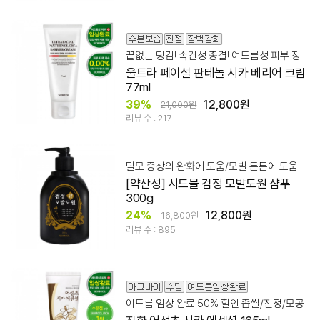
끝없는 당김! 속건성 종결! 여드름성 피부 장벽 케어
울트라 페이셜 판테놀 시카 베리어 크림
77ml
39%
12,800원
21,000원
리뷰 수 : 217
탈모 증상의 완화에 도움/모발 튼튼에 도움
[약산성] 시드물 검정 모발도원 샴푸
300g
24%
12,800원
16,800원
리뷰 수 : 895
여드름 임상 완료 50% 할인 좁쌀/진정/모공