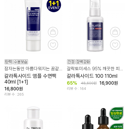
잠자는동안 아름다워지는 꿈같은 스킨 케어
갈락토미세스 95% 깨끗한 피부결 프리미엄 기능성 앰플
갈라톡사이드 앰플 수면팩
갈라톡사이드 100 110ml
40ml [1+1]
65%
16,900원
48,600원
16,800원
리뷰 수 : 164
리뷰 수 : 265