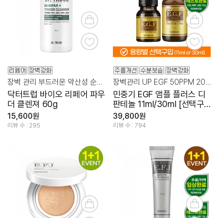
장벽 관리 부드러운 약산성 순한 클렌져
장벽관리 UP EGF 50PPM 20% + 디판테놀 10%
닥터트럽 바이오 리페어 파우
민중기 EGF 앰플 플러스 디
더 클렌져 60g
판테놀 11ml/30ml [선택구
입]
15,600원
39,800원
리뷰 수 : 295
리뷰 수 : 794