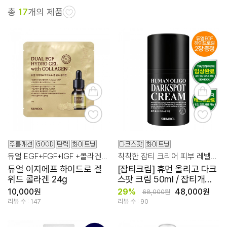
총
17
개의 제품
듀얼 EGF+FGF+IGF +콜라겐을 담은 신개념 에이징 멀티 케어
칙칙한 잡티 크리어 피부 레벨업 필수 크림
듀얼 이지에프 하이드로 겔
[잡티크림] 휴먼 올리고 다크
위드 콜라겐 24g
스팟 크림 50ml / 잡티개선
인증완료
10,000원
29%
48,000원
68,000원
리뷰 수 : 147
리뷰 수 : 90