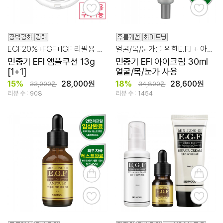
EGF20%+FGF+IGF 리필용 구매 가능!
얼굴/목/눈가를 위한E.F.I + 아세틸헥사펩타이드-8 10ppm,64%
민중기 EFI 앰플쿠션 13g
민중기 EFI 아이크림 30ml
[1+1]
얼굴/목/눈가 사용
15%
28,000원
18%
28,600원
33,000원
34,800원
리뷰 수 : 908
리뷰 수 : 1454