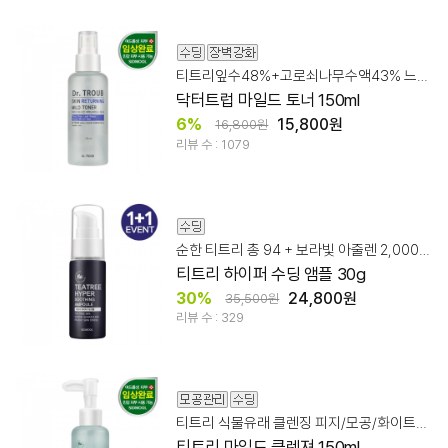
티트리잎수48%+고로쇠나무수액43% 느낌이 다른 스킨케어!
닥터트럽 마일드 토너 150ml
6%
15,800원
16,800원
리뷰 수 : 1079
순한 티트리 총 94 + 보라빛 아줄렌 2,000ppm
티트리 하이퍼 수딩 앰플 30g
30%
24,800원
35,500원
리뷰 수 : 329
티트리 식물유래 클렌징 피지/모공/화이트헤드
티트리 마일드 클렌져 150ml