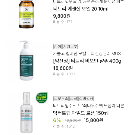
티트리잎오일 20%로 순하게 문제성 피부 케어!
티트리 에센셜 오일 20 10ml
9,800원
리뷰 수 : 177
가늘고 힘빠진 모발 두피건강관리 MUST HAVE!
[약산성] 티트리 비오틴 샴푸 400g
18,600원
리뷰 수 : 1031
티트리잎수+고로쇠나무수액 느낌이 다른 스킨케어!
닥터트럽 마일드 로션 150ml
6%
15,800원
16,800원
리뷰 수 : 1012