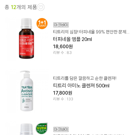
총
12
개의 제품
티트리의 심장! 터피네올 99% 편안한 문제성 피부 케어!
터피네올 앰플 20ml
18,600원
리뷰 수 : 83
티트리를 담은 깔끔하고 순한 클렌져!
티트리 아미노 클렌져 500ml
17,800원
리뷰 수 : 133