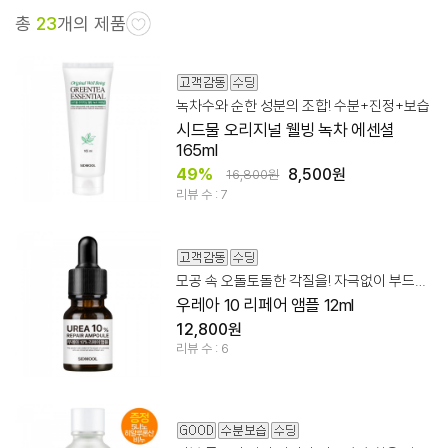
총
23
개의 제품
녹차수와 순한 성분의 조합! 수분+진정+보습
시드물 오리지널 웰빙 녹차 에센셜
165ml
49%
8,500원
16,800원
리뷰 수 : 7
모공 속 오돌토돌한 각질을! 자극없이 부드럽게 케어
우레아 10 리페어 앰플 12ml
12,800원
리뷰 수 : 6