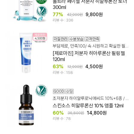
울트라 페이셜 저분자 히알루론산 토너
300ml
77%
9,800원
42,000원
리뷰 수 : 336
부담제로, 만족100/ 속 시원하고 확실한 필링젤!
[제로마진] 저분자 히아루론산 필링젤
120ml
63%
4,500원
12,000원
리뷰 수 : 158
초저분자 하이알루로닉애씨드 10%+6종 / 말이 아닌 결과로
스킨소스 히알루론산 10% 앰플 12ml
60%
14,800원
36,800원
리뷰 수 : 78