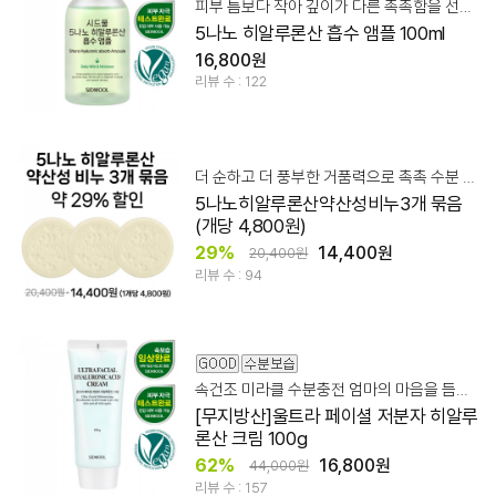
피부 틈보다 작아 깊이가 다른 촉촉함을 선사하는 흡수 앰플
5나노 히알루론산 흡수 앰플 100ml
16,800원
리뷰 수 : 122
더 순하고 더 풍부한 거품력으로 촉촉 수분 영양 클렌징!
5나노히알루론산약산성비누3개 묶음
(개당 4,800원)
29%
14,400원
20,400원
리뷰 수 : 94
속건조 미라클 수분충전 엄마의 마음을 듬뿍 담아 만들었습니다.
[무지방산]울트라 페이셜 저분자 히알루
론산 크림 100g
62%
16,800원
44,000원
리뷰 수 : 157