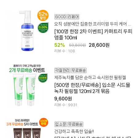
오직 성분에만 집중한 프리미엄 두피 케어 앰플
[100명 한정 2차 이벤트] 카퍼트리 두피
앰플 100ml
52%
28,600원
59,800원
리뷰 수 : 108
제주녹차를 담은 순하고 속시원한 필링젤
[500명 한정/무료배송] 입소문 시드물
녹차 필링젤 120ml 2개 묶음
9,600원
리뷰 수 : 9931
건강하고 촉촉한 입술!!