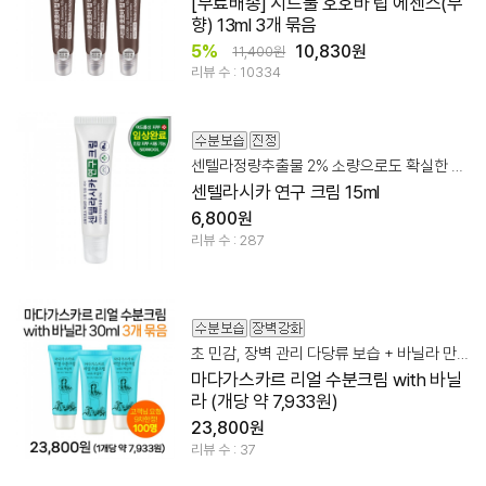
[무료배송] 시드물 호호바 립 에센스(무
향) 13ml 3개 묶음
5%
10,830원
11,400원
리뷰 수 : 10334
센텔라정량추출물 2% 소량으로도 확실한 스팟 집중 케어
센텔라시카 연구 크림 15ml
6,800원
리뷰 수 : 287
초 민감, 장벽 관리 다당류 보습 + 바닐라 만남
마다가스카르 리얼 수분크림 with 바닐
라 (개당 약 7,933원)
23,800원
리뷰 수 : 37