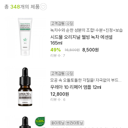
총
348
개의 제품
녹차수와 순한 성분의 조합! 수분+진정+보습
시드물 오리지널 웰빙 녹차 에센셜
165ml
49%
8,500원
16,800원
리뷰 수 : 7
모공 속 오돌토돌한 각질을! 자극없이 부드럽게 케어
우레아 10 리페어 앰플 12ml
12,800원
리뷰 수 : 6