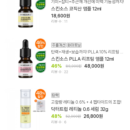
기미+잡티+주근깨 개선에 미백 기능성까지!
스킨소스 코직산 앰플 12ml
18,600원
리뷰 수 : 11
탄력+재생+보습까지! PLLA 10% 리프팅 앰플
스킨소스 PLLA 리프팅 앰플 12ml
46%
48,000원
89,000원
리뷰 수 : 22
고함량 레티놀 0.6% + 4 펩타이드의 조합!
닥터트럽 레티놀 0.6 세럼 32g
48%
26,800원
52,000원
리뷰 수 : 6