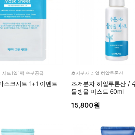
 시트1일1팩 수분공급
초저분자 리얼 히알루론산
시트 1+1 이벤트
초저분자 히알루론산 /
물방울 미스트 60ml
15,800원