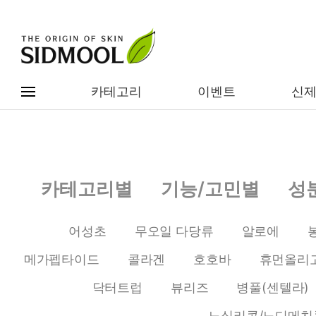
카테고리
이벤트
신
#전체메뉴
전제품보기
신제품
카테고리별
기능/고민별
성
카테고리별
베스트
어성초
무오일 다당류
알로에
이벤트
기능/고민별
메가펩타이드
콜라겐
호호바
휴먼올리
임상별
성분별
닥터트럽
뷰리즈
병풀(센텔라)
노실리콘/노디메치