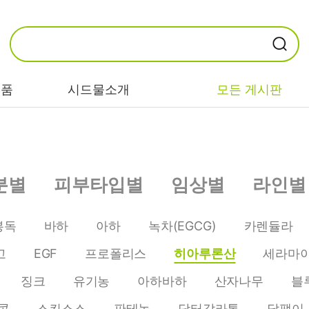
제품
시드물소개
모든 게시판
카테고리별
기능/고민별
성분별
분별
피부타입별
임상별
라인별
비누/클렌징
트러블/시카
EGF/FGF/IGF
마스크/팩/필링
민감/건조/속당
콜라겐
봉독
바하
아하
녹차(EGCG)
카렌듈라
김
스킨/토너/미스
히알루론산
고
EGF
프로폴리스
히아루론산
세라마
트
미백/화이트닝/
병풀/센텔라
흔적
징크
유기농
아하바하
산자나무
블
앰플/에센스/세
판테놀
럼
안티에이징/주
콘
스킨소스
판테놀
닥터갈라톡
달팽이