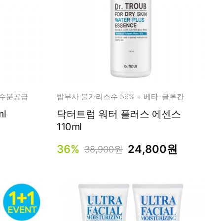
 수분공급
밤부사 불가리스수 56% + 베타-글루칸
l
닥터트럽 워터 플러스 에센스
110ml
36%
24,800원
38,900원