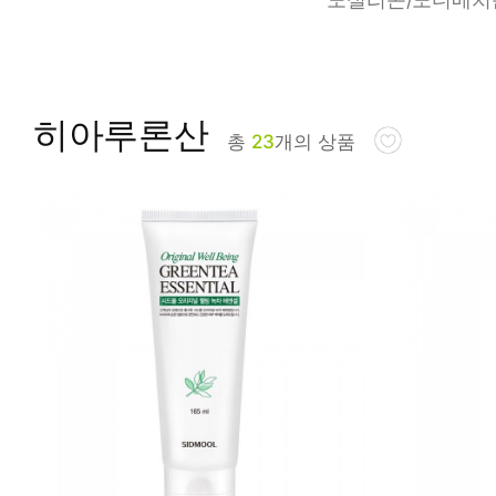
피부타입별
히아루론산
총
23
개의 상품