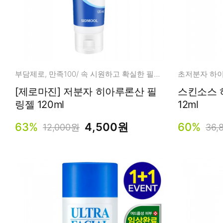
부담제로, 만족100/ 속 시원하고 확실한 필링젤!
[제로마진] 저분자 히아루론산 필
스킨소스 
링젤 120ml
12ml
63%
4,500원
60%
12,000원
36,