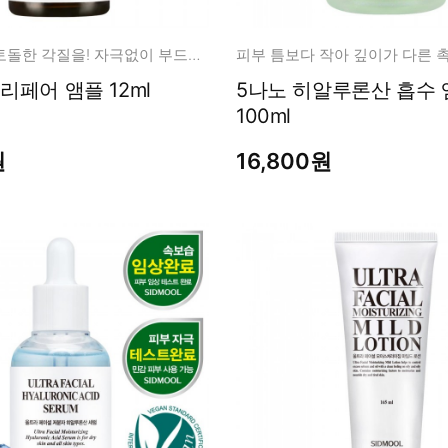
남성화장품
티트리
내츄럴99
모공 속 오돌토돌한 각질을! 자극없이 부드럽게 케어
무오일
우레아 10 리페어 앰플 12ml
5나노 히알루론산 흡수 앰플
세라마이드
100ml
글루타치온
원
16,800원
트라넥사믹
피디알엔