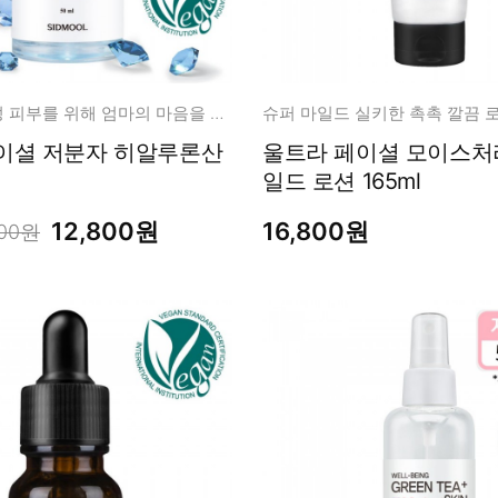
속건성/민감성 피부를 위해 엄마의 마음을 듬뿍 담아 만들었습니다.
슈퍼 마일드 실키한 촉촉 깔끔 로
이셜 저분자 히알루론산
울트라 페이셜 모이스처라이징 마
일드 로션 165ml
12,800원
16,800원
000원