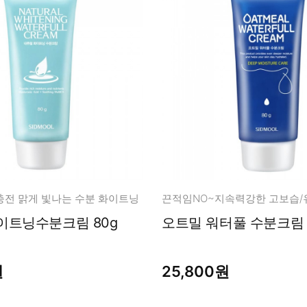
충전 맑게 빛나는 수분 화이트닝
끈적임NO~지속력강한 고보습
이트닝수분크림 80g
오트밀 워터풀 수분크림 
원
25,800원