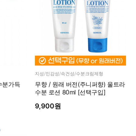
지성/민감성/속건성/수분크림제형
 수분가득
무향 / 원래 버전(주니퍼향) 울트라
수분 로션 80ml [선택구입]
9,900원