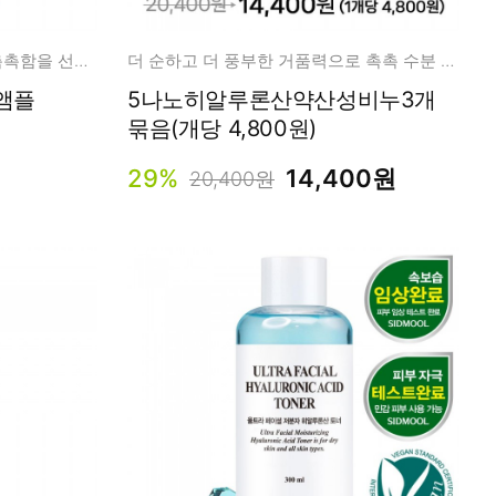
피부 틈보다 작아 깊이가 다른 촉촉함을 선사하는 흡수 앰플
더 순하고 더 풍부한 거품력으로 촉촉 수분 영양 클렌징!
5나노히알루론산약산성비누3개
묶음(개당 4,800원)
29%
14,400원
20,400원