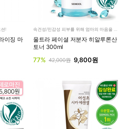
션!
속건성/민감성 피부를 위해 엄마의 마음을 듬뿍 담아 만들었습니다.
울트라 페이셜 저분자 히알루론산
토너 300ml
77%
9,800원
42,000원