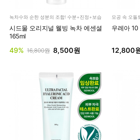
녹차수와 순한 성분의 조합! 수분+진정+보습
시드물 오리지널 웰빙 녹차 에센셜
165ml
49%
8,500원
12,800
16,800원