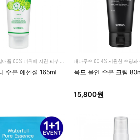
고농축! 노니열매즙 80% 더위에 지친 피부 수딩케어!
대나무수 80.4% 시원한 수딩과
시드물 노니 수분 에센셜 165ml
옴므 올인 수분 크림 80m
15,800원