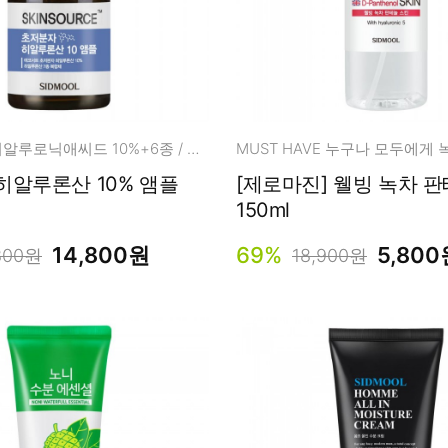
초저분자 하이알루로닉애씨드 10%+6종 / 말이 아닌 결과로
히알루론산 10% 앰플
[제로마진] 웰빙 녹차 판테놀 스킨
150ml
14,800원
69%
5,800
800원
18,900원