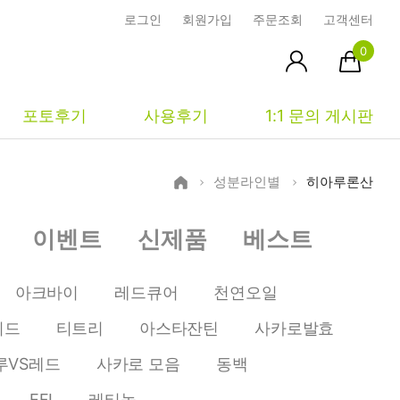
로그인
회원가입
주문조회
고객센터
0
포토후기
사용후기
1:1 문의 게시판
성분라인별
히아루론산
피부타입별
커뮤니티
마이페이지
이벤트
신제품
베스트
건성
시사모
주문조회
중성
상품문의
장바구니
아크바이
레드큐어
천연오일
지성
시드물통신
최근본상품
이드
티트리
아스타잔틴
사카로발효
복합성
전 어떻게 써요?
위시리스트
루VS레드
사카로 모음
동백
민감성
공지사항
EFI
레티놀