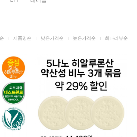
미생물&방사능
검사
텍스트 사용후기
포토사용 후기
순
제품명순
낮은가격순
높은가격순
최다리뷰순
성분사전
해외배송문의
시드물 매니아