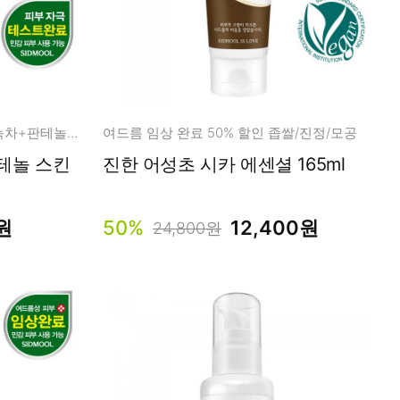
MUST HAVE 누구나 모두에게 녹차+판테놀+저/고분자 히알루론산 레시피
여드름 임상 완료 50% 할인 좁쌀/진정/모공
진한 어성초 시카 에센셜 165ml
원
50%
12,400원
24,800원