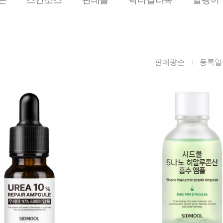
름/탄력
레티놀
수분젤/에센셜
모공/피지/블랙
녹차/EGCG
로션
헤드
알로에
크림
각질관리
판매량순
등록일
어성초
썬케어
장벽케어
아하/바하/파하/
오일
무기자차
라하
바디/헤어/핸드/
레이저관리
징크
풋
탈모케어
봉독/프로폴리스
메이크업
동물성프리
호호바
립/아이
예비맘
달팽이
건강식품
미취학
카렌듈라
소품
청소년
동백