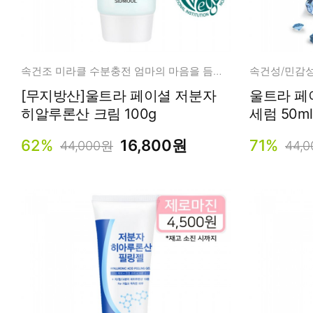
속건조 미라클 수분충전 엄마의 마음을 듬뿍 담아 만들었습니다.
[무지방산]울트라 페이셜 저분자
울트라 페
히알루론산 크림 100g
세럼 50ml
62%
16,800원
71%
44,000원
44,