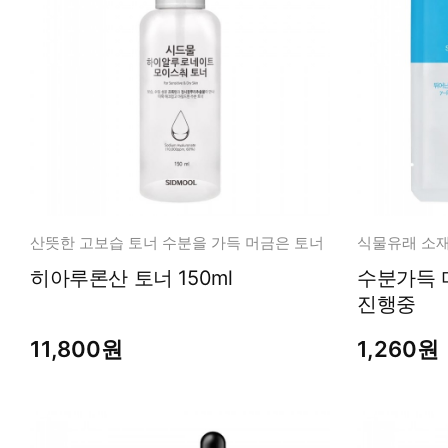
산뜻한 고보습 토너 수분을 가득 머금은 토너
식물유래 소재
히아루론산 토너 150ml
수분가득 마스크
진행중
11,800원
1,260원