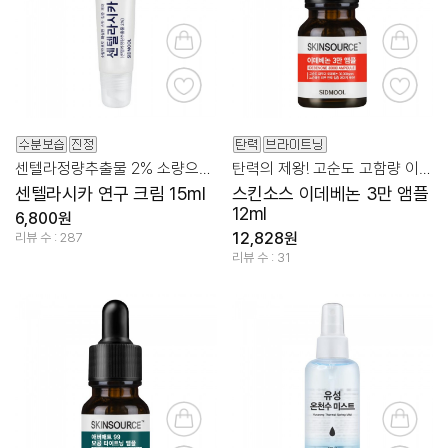
센텔라정량추출물 2% 소량으로도 확실한 스팟 집중 케어
탄력의 제왕! 고순도 고함량 이데베논 집중 케어 앰플
센텔라시카 연구 크림 15ml
스킨소스 이데베논 3만 앰플
12ml
6,800원
12,828원
리뷰 수 : 287
리뷰 수 : 31