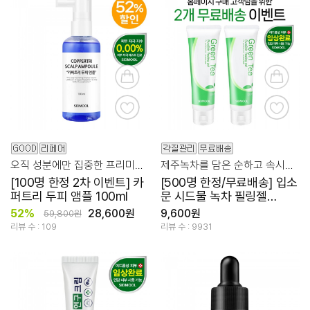
오직 성분에만 집중한 프리미엄 두피 케어 앰플
제주녹차를 담은 순하고 속시원한 필링젤
[100명 한정 2차 이벤트] 카
[500명 한정/무료배송] 입소
퍼트리 두피 앰플 100ml
문 시드물 녹차 필링젤
120ml 2개 묶음
52%
28,600원
9,600원
59,800원
리뷰 수 : 109
리뷰 수 : 9931