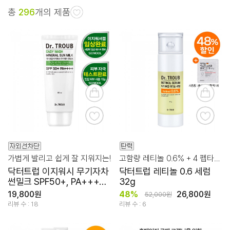
총
296
개의 제품
가볍게 발리고 쉽게 잘 지워지는!
고함량 레티놀 0.6% + 4 펩타이드의 조합!
닥터트럽 이지워시 무기자차
닥터트럽 레티놀 0.6 세럼
썬밀크 SPF50+, PA++++
32g
80ml
19,800원
48%
26,800원
52,000원
리뷰 수 : 18
리뷰 수 : 6