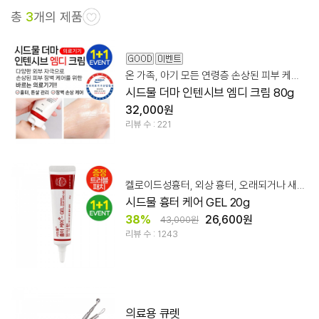
총
3
개의 제품
온 가족, 아기 모든 연령층 손상된 피부 케어 바르는 의료기기
시드물 더마 인텐시브 엠디 크림 80g
32,000원
리뷰 수 : 221
켈로이드성흉터, 외상 흉터, 오래되거나 새로운 흉터 관리
시드물 흉터 케어 GEL 20g
38%
26,600원
43,000원
리뷰 수 : 1243
의료용 큐렛