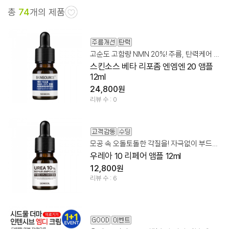
총
74
개의 제품
고순도 고함량 NMN 20%! 주름, 탄력케어 앰플
스킨소스 베타 리포좀 엔엠엔 20 앰플
12ml
24,800원
리뷰 수 : 0
모공 속 오돌토돌한 각질을! 자극없이 부드럽게 케어
우레아 10 리페어 앰플 12ml
12,800원
리뷰 수 : 6