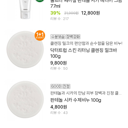
울트라 페이셜 판테놀 시카 베리어 크림
77ml
39%
12,800원
21,000원
리뷰 수 : 217
클렌징 밀크의 편안함과 순수함을 담은 비누!
닥터트럽 스킨 리터닝 클렌징 밀크바
100g
9,800원
리뷰 수 : 50
판테놀과 시카의 만남 피부 장벽과 진정 클렌징 케어!
판테놀 시카 수제비누 100g
4,800원
리뷰 수 : 43