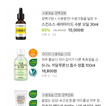
장벽구원 + 수분충만! 수분크림을 닮은 수분오일
스킨소스 세라마이드 수분 오일 30ml
65%
10,000원
28,600원
리뷰 수 : 53
피부 틈보다 작아 깊이가 다른 촉촉함을 선사하는 흡수 앰플
5나노 히알루론산 흡수 앰플 100ml
16,800원
리뷰 수 : 122
끝없는 당김! 속건성 종결! 여드름성 피부 장벽 케어