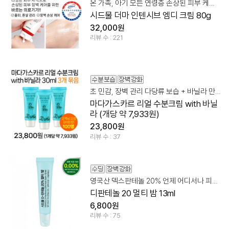
온 가족, 아기 모든 연령층 손상된 피부 케어 바르는 의료기기
시드물 더마 인텐시브 엠디 크림 80g
32,000원
리뷰 수 : 221
초 민감, 장벽 관리 다당류 보습 + 바닐라 만남
마다가스카르 리얼 수분크림 with 바닐
라 (개당 약 7,933원)
23,800원
리뷰 수 : 37
영국산 덱스판테놀 20% 언제 어디서나 피부 장벽 관리!
디판테놀 20 멀티 밤 13ml
6,800원
리뷰 수 : 75