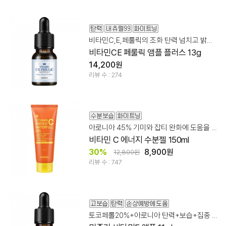
비타민C,E,페룰릭의 조화 탄력 넘치고 밝은 피부로
비타민CE 페룰릭 앰플 플러스 13g
14,200원
리뷰 수 : 274
아로니아 45% 기미와 잡티 완화에 도움을 줍니다.
비타민 C 에너지 수분젤 150ml
30%
8,900원
12,800원
리뷰 수 : 747
토코페롤20%+아로니아 탄력+보습+집중 케어