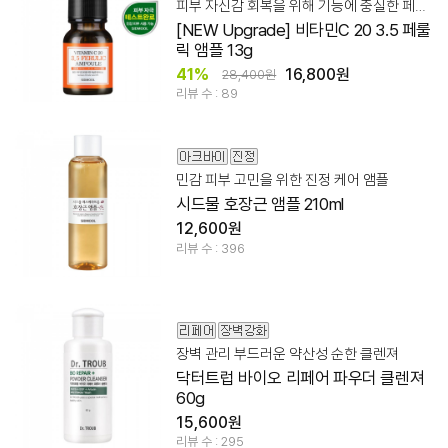
피부 자신감 회복을 위해 기능에 충실한 페룰릭 앰플
[NEW Upgrade] 비타민C 20 3.5 페룰
릭 앰플 13g
41%
16,800원
28,400원
리뷰 수 : 89
민감 피부 고민을 위한 진정 케어 앰플
시드물 호장근 앰플 210ml
12,600원
리뷰 수 : 396
장벽 관리 부드러운 약산성 순한 클렌져
닥터트럽 바이오 리페어 파우더 클렌져
60g
15,600원
리뷰 수 : 295