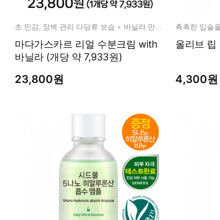
초 민감, 장벽 관리 다당류 보습 + 바닐라 만남
촉촉한 입술을
마다가스카르 리얼 수분크림 with
바닐라 (개당 약 7,933원)
23,800원
4,300원