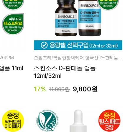
20PPM
오일프리/확실한장벽케어 영국산 D-판테놀 30%
플 11ml
스킨소스 D-판테놀 앰플
12ml/32ml
17%
9,800원
11,800원