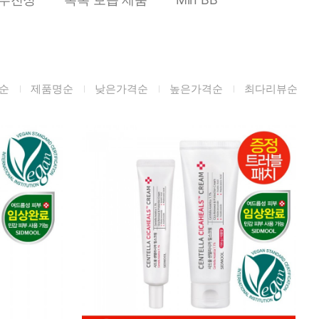
미생물&방사능
검사
텍스트 사용후기
포토사용 후기
순
제품명순
낮은가격순
높은가격순
최다리뷰순
성분사전
해외배송문의
시드물 매니아