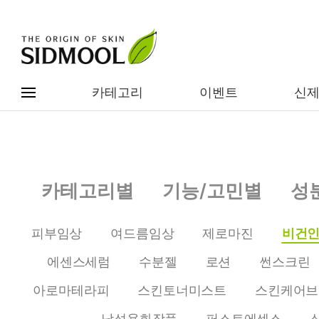
카테고리
이벤트
신
#전체메뉴
전제품보기
신제품
카테고리별
기능/고민별
성
카테고리별
베스트
피부임상
여드름임상
제로마진
비건
이벤트
기능/고민별
에센스세럼
수분젤
로션
썬스크린
임상별
성분별
아로마테라피
스킨토너미스트
스킨케어브
남성용화장품
퍼스트에센스