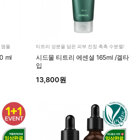
 앰플
티트리 성분을 담은 피부 진정 촉촉 수분젤!
 ml
시드물 티트리 에센셜 165ml /겔타
입
13,800원