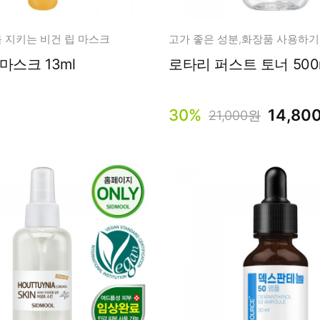
남성화장품
티트리
내츄럴99
 지키는 비건 립 마스크
무오일
올리브 립 마스크 13ml
로타리 퍼스트 토너
세라마이드
글루타치온
30%
14,80
21,000원
트라넥사믹
피디알엔