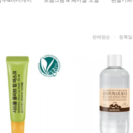
름/탄력
레티놀
수분젤/에센셜
모공/피지/블랙
녹차/EGCG
로션
헤드
알로에
크림
각질관리
판매량순
등록일
어성초
썬케어
장벽케어
아하/바하/파하/
오일
무기자차
라하
바디/헤어/핸드/
레이저관리
징크
풋
탈모케어
봉독/프로폴리스
메이크업
동물성프리
호호바
립/아이
예비맘
달팽이
건강식품
미취학
카렌듈라
소품
청소년
동백