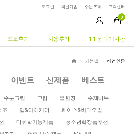
로그인
회원가입
주문조회
고객센터
0
포토후기
사용후기
1:1 문의 게시판
기능별
비건인증
피부타입별
커뮤니티
마이페이지
이벤트
신제품
베스트
건성
시사모
주문조회
중성
상품문의
장바구니
수분크림
크림
클렌징
수제비누
지성
시드물통신
최근본상품
색조
립&아이케어
페이스&바디오일
복합성
전 어떻게 써요?
위시리스트
천
미취학가능제품
청소년화장품추천
민감성
공지사항
부진정
촉촉 보습 제품
Min BB