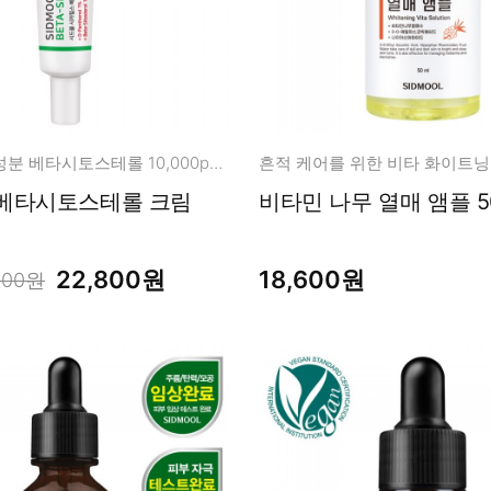
차세대 시카 성분 베타시토스테롤 10,000ppm + 판테놀
흔적 케어를 위한 비타 화이트닝
베타시토스테롤 크림
비타민 나무 열매 앰플 50
22,800원
18,600원
000원