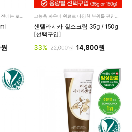
고가 좋은 성분,화장품 사용하기 전에는 로타리로! 파하 20,000ppm
고농축 파우더 원료로 다양한 부위를 편안하고 깨끗하게
 500ml
센텔라시카 힐스크림 35g / 150g
[선택구입]
0원
33%
14,800원
22,000원