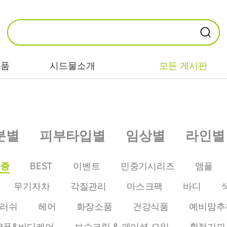
제품
시드물소개
모든 게시판
카테고리별
기능/고민별
성분별
분별
피부타입별
임상별
라인별
비누/클렌징
트러블/시카
EGF/FGF/IGF
마스크/팩/필링
민감/건조/속당
콜라겐
인증
BEST
이벤트
민중기시리즈
앰플
김
스킨/토너/미스
히알루론산
무기자차
각질관리
마스크팩
바디
트
미백/화이트닝/
병풀/센텔라
흔적
러쉬
헤어
화장소품
건강식품
예비맘추
앰플/에센스/세
판테놀
럼
안티에이징/주
샴푸&바디케어
보습크림 & 페이셜 오일
환절기피