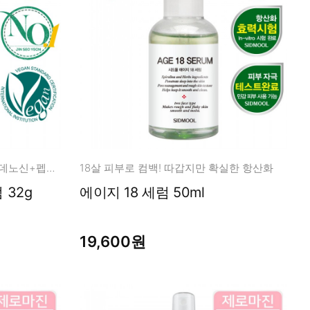
탄력/모공/각질/개선 레티놀+아데노신+펩타이드
18살 피부로 컴백! 따갑지만 확실한 항산화
 32g
에이지 18 세럼 50ml
19,600원