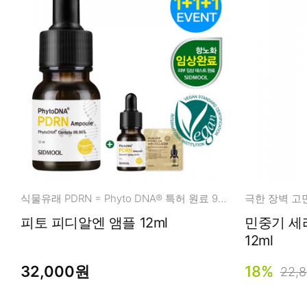
식물유래 PDRN = Phyto DNA® 특허 원료 99.96%
극한 장벽 고
피토 피디알엔 앰플 12ml
민중기 세라마이드
12ml
32,000원
18%
22,