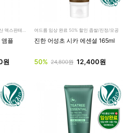
극건성/극민감 찐장벽케어 영국산 덱스판테놀 50%
여드름 임상 완료 50% 할인 좁쌀/진정/모공
 앰플
진한 어성초 시카 에센셜 165ml
00원
50%
12,400원
24,800원