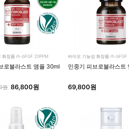
화장품 rh-bFGF 20PPM
바이오 기능성 화장품 rh-bFGF 
브로블라스트 앰플 30ml
민중기 피브로블라스트 앰
86,800원
69,800원
00원