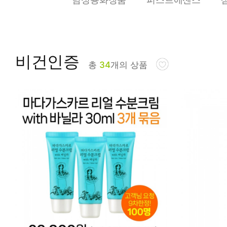
피부타입별
비건인증
총
34
개의 상품