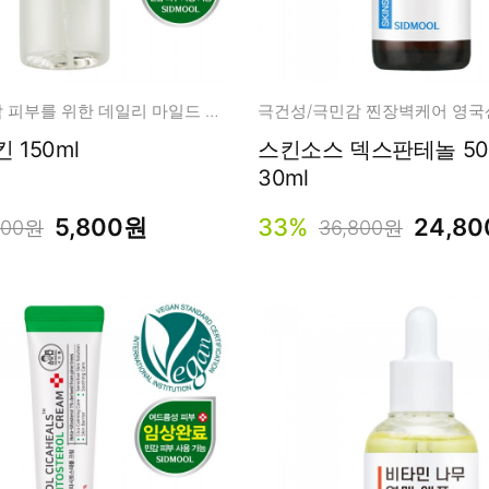
열오르고 민감 피부를 위한 데일리 마일드 어성초 스킨
어성초 스킨 150ml
스킨소스 덱스판테놀 50
30ml
5,800원
33%
24,8
000원
36,800원