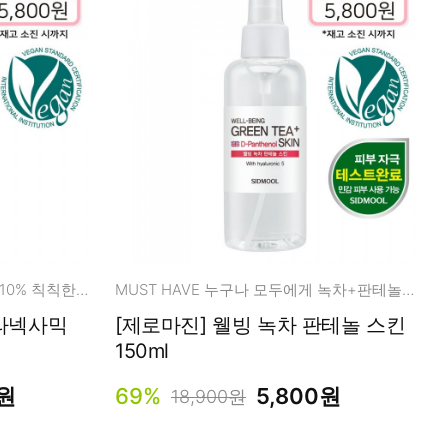
부담제로, 만족100/ 트라넥사믹 10% 칙칙한피부, 다크스팟, 에이지스팟
MUST HAVE 누구나 모두에게 녹차+판테놀+저/고분자 히알루론산 레시피
트라넥사믹
[제로마진] 웰빙 녹차 판테놀 스킨
150ml
0원
69%
5,800원
18,900원