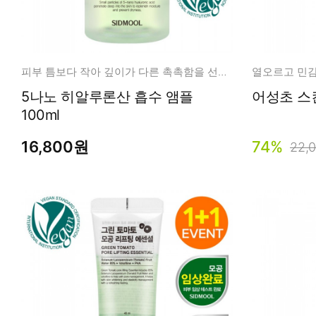
피부 틈보다 작아 깊이가 다른 촉촉함을 선사하는 흡수 앰플
5나노 히알루론산 흡수 앰플
100ml
16,800원
74%
22,