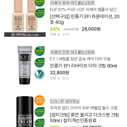
EGF20%+FGF+IGF 리페어 앰플이 담긴 파운데이션
[선택구입] 민중기 EFI 파운데이션, 20
호 40g
24%
26,000원
34,000원
리뷰 수 : 270
E.F.I 세럼을 담은 급속 케어 더마 크림
민중기 EFI 리바이브 더마 크림 60ml
32,800원
리뷰 수 : 512
칙칙한 잡티 크리어 피부 레벨업 필수 크림
[잡티크림] 휴먼 올리고 다크스팟 크림
50ml / 잡티개선인증완료