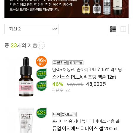
총
23
개의 제품
탄력+재생+보습까지! PLLA 10% 리프팅 앰플
스킨소스 PLLA 리프팅 앰플 12ml
46%
48,000원
89,000원
리뷰 수 : 22
프리미엄 홈 케어 뷰티 디바이스 전용 겔!
듀얼 이지에프 디바이스 겔 200ml