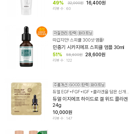
49%
16,400원
32,000원
리뷰 수 : 60
따갑지만! 스피큘 300샷 앰플!
민중기 시카지에프 스피큘 앰플 30ml
51%
28,600원
58,600원
리뷰 수 : 122
듀얼 EGF+FGF+IGF +콜라겐을 담은 신개념 에이징 멀티 케어
듀얼 이지에프 하이드로 겔 위드 콜라겐
24g
10,000원
리뷰 수 : 147