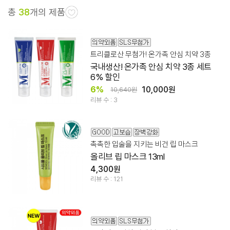
총
38
개의 제품
트리클로산 무첨가! 온가족 안심 치약 3종
국내생산! 온가족 안심 치약 3종 세트
6% 할인
6%
10,000원
10,640원
리뷰 수 : 3
촉촉한 입술을 지키는 비건 립 마스크
올리브 립 마스크 13ml
4,300원
리뷰 수 : 121