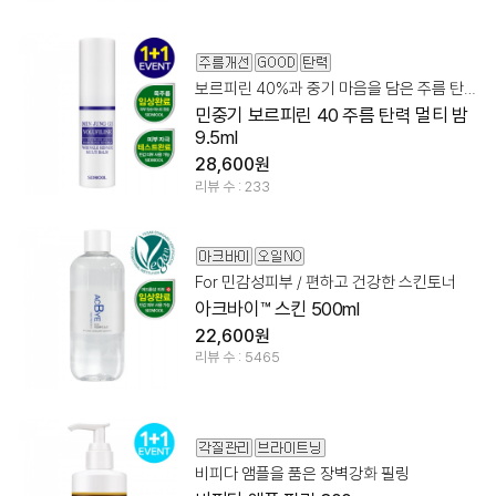
보르피린 40%과 중기 마음을 담은 주름 탄력 멀티밤!
민중기 보르피린 40 주름 탄력 멀티 밤
9.5ml
28,600원
리뷰 수 : 233
For 민감성피부 / 편하고 건강한 스킨토너
아크바이™ 스킨 500ml
22,600원
리뷰 수 : 5465
비피다 앰플을 품은 장벽강화 필링