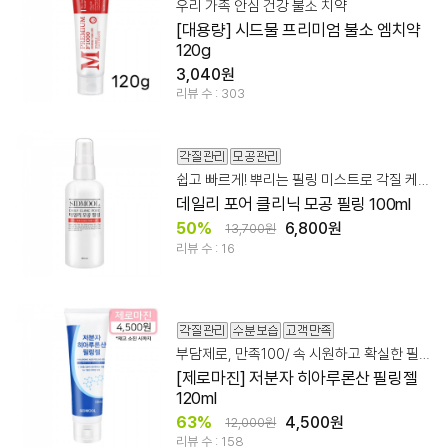
우리 가족 안심 건강 불소 치약
[대용량] 시드물 프리미엄 불소 엠치약
120g
3,040원
리뷰 수 : 303
쉽고 빠르게! 뿌리는 필링 미스트로 각질 케어!
데일리 포어 클리닉 모공 필링 100ml
50%
6,800원
13,700원
리뷰 수 : 16
부담제로, 만족100/ 속 시원하고 확실한 필링젤!
[제로마진] 저분자 히아루론산 필링젤
120ml
63%
4,500원
12,000원
리뷰 수 : 158