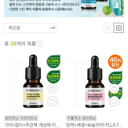
총
28
개의 제품
기미+잡티+주근깨 개선에 미백 기능성까지!
탄력+재생+보습까지! PLLA 10% 리프팅 앰플