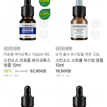
리포좀 바이오톡스 10ppm 99.96% 집중 탄력 케어!
오직 흡수 부스팅을 위한 고농축 스피큘 앰플!
스킨소스 리포좀 바이오톡스
스킨소스 스피큘 부스팅 앰플
앰플 12ml
12ml
35%
62,800원
18,600원
96,000원
리뷰 수 : 48
리뷰 수 : 18