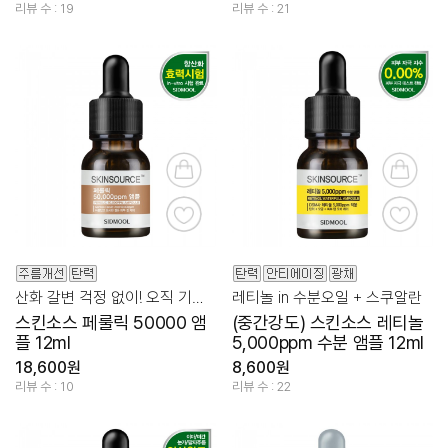
리뷰 수 : 19
리뷰 수 : 21
산화 갈변 걱정 없이! 오직 기능에 충실한 페룰릭 앰플
레티놀 in 수분오일 + 스쿠알란
스킨소스 페룰릭 50000 앰
(중간강도) 스킨소스 레티놀
플 12ml
5,000ppm 수분 앰플 12ml
18,600원
8,600원
리뷰 수 : 10
리뷰 수 : 22