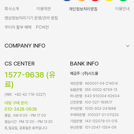
회사소개
이용약관
개인정보처리방침
이용안내
영상정보처리기기 운영/관리 방침
무이자 할부 혜택
PC버전
COMPANY INFO
CS CENTER
BANK INFO
1577-9638 (유
예금주 : (주)시드물
료)
국민은행 : 460001-04-214514
농협은행 : 355-0002-8749-13
(해외 : +82-42-716-0227)
하나은행 : 643-910004-62604
신한은행 : 100-027-169517
대량 구매 문의 :
우리은행 : 1005-902-241888
010-3428-0638
우체국은행 : 310037-01-011233
평일 : AM 9:00 - PM 17:00
기업은행 : 143-122078-01-015
점심시간 : PM 12:00 - PM 13:30
부산은행 : 101-2047-1354-09
토,일요일, 공휴일은 휴무입니다.