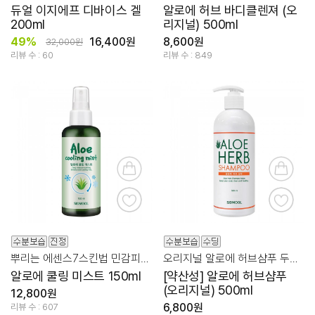
듀얼 이지에프 디바이스 겔
알로에 허브 바디클렌져 (오
200ml
리지널) 500ml
49%
16,400원
8,600원
32,000원
리뷰 수 : 60
리뷰 수 : 849
뿌리는 에센스7스킨법 민감피부/두피쿨링
오리지널 알로에 허브샴푸 두피/비듬을 위한 약산성샴푸
알로에 쿨링 미스트 150ml
[약산성] 알로에 허브샴푸
(오리지널) 500ml
12,800원
6,800원
리뷰 수 : 607