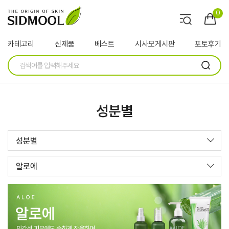
0
카테고리
신제품
베스트
시사모게시판
포토후기
성분별
성분별
알로에