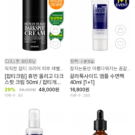
칙칙한 잡티 크리어 피부 레벨업 필수 크림
잠자는동안 아름다워지는 꿈같은 스킨 케어
[잡티크림] 휴먼 올리고 다크
갈라톡사이드 앰플 수면팩
스팟 크림 50ml / 잡티개선
40ml [1+1]
인증완료
29%
48,000원
16,800원
68,000원
리뷰 수 : 90
리뷰 수 : 265