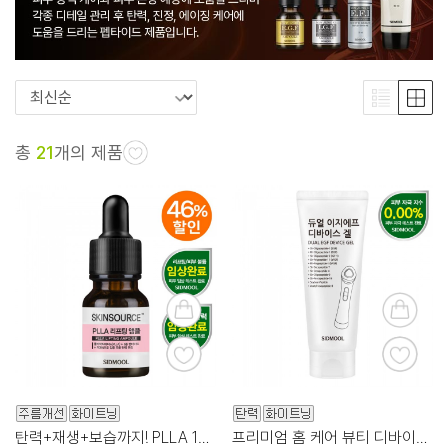
총
21
개의 제품
탄력+재생+보습까지! PLLA 10% 리프팅 앰플
프리미엄 홈 케어 뷰티 디바이스 전용 겔!