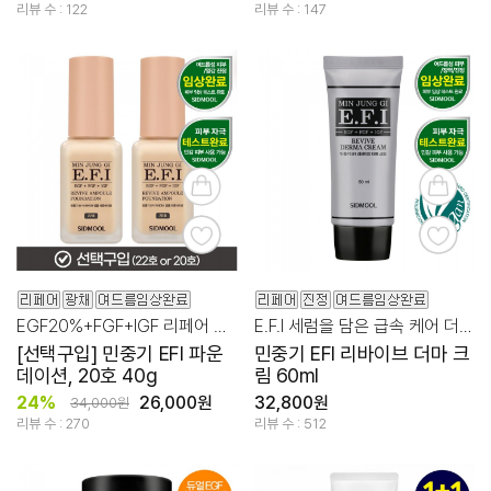
리뷰 수 : 122
리뷰 수 : 147
EGF20%+FGF+IGF 리페어 앰플이 담긴 파운데이션
E.F.I 세럼을 담은 급속 케어 더마 크림
[선택구입] 민중기 EFI 파운
민중기 EFI 리바이브 더마 크
데이션, 20호 40g
림 60ml
24%
26,000원
32,800원
34,000원
리뷰 수 : 270
리뷰 수 : 512