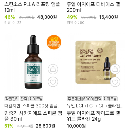
스킨소스 PLLA 리프팅 앰플
듀얼 이지에프 디바이스 겔
12ml
200ml
46%
48,000원
49%
16,400원
89,000원
32,000원
리뷰 수 : 22
리뷰 수 : 60
따갑지만! 스피큘 300샷 앰플!
듀얼 EGF+FGF+IGF +콜라겐을 담은 신개념 에이징 멀티 케어
민중기 시카지에프 스피큘 앰
듀얼 이지에프 하이드로 겔
플 30ml
위드 콜라겐 24g
51%
28,600원
10,000원
58,600원