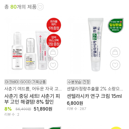
총
80
개의 제품
사춘기 여드름, 어두운 자국 고민을 위한 꿀팁 세트
센텔라정량추출물 2% 소량으로도 확실한 스팟 집중 케어
사춘기 중딩 세트! 사춘기 피
센텔라시카 연구 크림 15ml
부 고민 해결템! 8% 할인
6,800원
8%
51,890원
리뷰 수 : 287
56,400원
리뷰 수 : 2