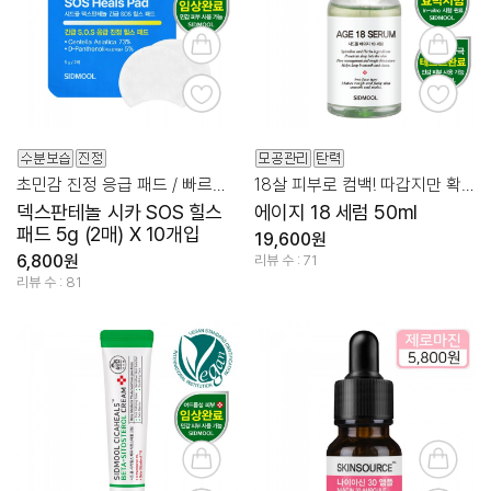
초민감 진정 응급 패드 / 빠르고 간편하게 착!
18살 피부로 컴백! 따갑지만 확실한 항산화
덱스판테놀 시카 SOS 힐스
에이지 18 세럼 50ml
패드 5g (2매) X 10개입
19,600원
6,800원
리뷰 수 : 71
리뷰 수 : 81