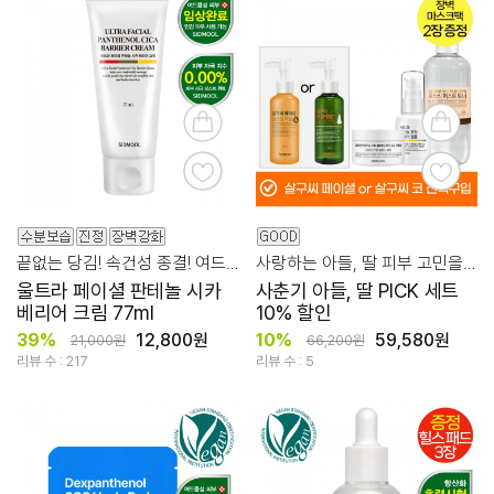
끝없는 당김! 속건성 종결! 여드름성 피부 장벽 케어
사랑하는 아들, 딸 피부 고민을 위한 꿀팁 세트
울트라 페이셜 판테놀 시카
사춘기 아들, 딸 PICK 세트
베리어 크림 77ml
10% 할인
39%
12,800원
10%
59,580원
21,000원
66,200원
리뷰 수 : 217
리뷰 수 : 5