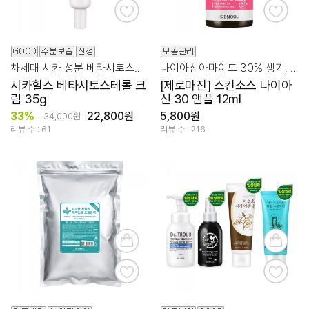
차세대 시카 성분 베타시토스테롤 10,000ppm + 판테놀
나이아신아마이드 30% 생기, 모공을 위한 믹스템!
시카힐스 베타시토스테롤 크
[제로마진] 스킨소스 나이아
림 35g
신 30 앰플 12ml
33%
22,800원
5,800원
34,000원
리뷰 수 : 61
리뷰 수 : 216