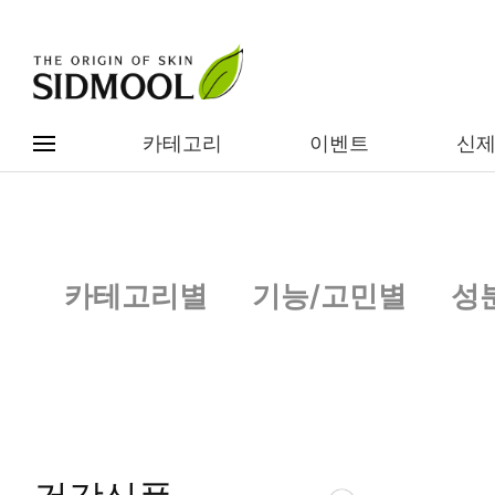
카테고리
이벤트
신
#전체메뉴
전제품보기
신제품
카테고리별
기능/고민별
성
카테고리별
베스트
이벤트
기능/고민별
임상별
성분별