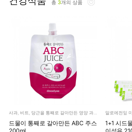
건강식품
총
3
개의 상품
피부타입별
사과, 비트, 당근을 통째로 갈아만든 영양 과채 주스
드물이 통째로 갈아만든 ABC 주스
1+1 시드
200ml
이섬유 21