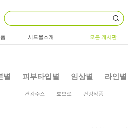
제품
시드물소개
모든 게시판
카테고리별
기능/고민별
성분별
분별
피부타입별
임상별
라인별
비누/클렌징
트러블/시카
EGF/FGF/IGF
마스크/팩/필링
민감/건조/속당
콜라겐
건강주스
효모로
건강식품
김
스킨/토너/미스
히알루론산
트
미백/화이트닝/
병풀/센텔라
흔적
앰플/에센스/세
판테놀
럼
안티에이징/주