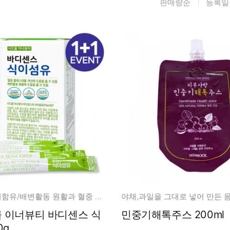
판매량순
등록일
름/탄력
레티놀
수분젤/에센셜
모공/피지/블랙
녹차/EGCG
로션
헤드
알로에
크림
각질관리
어성초
썬케어
장벽케어
아하/바하/파하/
오일
무기자차
라하
바디/헤어/핸드/
레이저관리
징크
풋
탈모케어
봉독/프로폴리스
메이크업
동물성프리
호호바
립/아이
예비맘
달팽이
건강식품
미취학
알로에전잎 미함유/배변활동 원활과 혈중 콜레스테롤 개선에 도움
카렌듈라
소품
청소년
물 이너뷰티 바디센스 식
민중기해톡주스 200ml
동백
0g