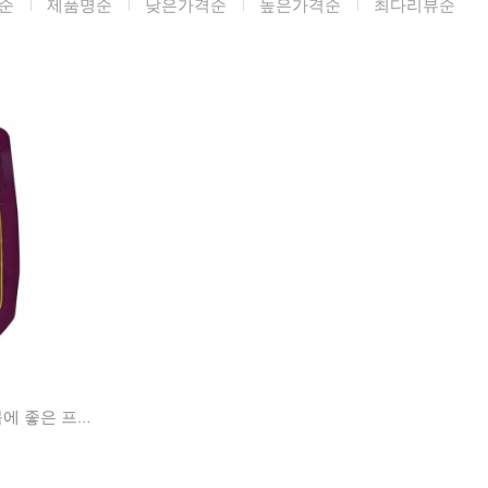
순
제품명순
낮은가격순
높은가격순
최다리뷰순
미생물&방사능
검사
텍스트 사용후기
포토사용 후기
성분사전
해외배송문의
시드물 매니아
야채,과일을 그대로 넣어 만든 몸에 좋은 프리미엄 주스