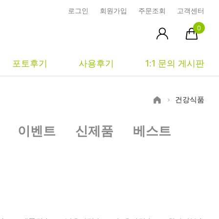
로그인
회원가입
주문조회
고객센터
0
포토후기
사용후기
1:1 문의 게시판
건강식품
피부타입별
커뮤니티
마이페이지
이벤트
신제품
베스트
건성
시사모
주문조회
중성
상품문의
장바구니
지성
시드물통신
최근본상품
복합성
전 어떻게 써요?
위시리스트
민감성
공지사항