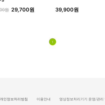
남성화장품
티트리
29,700원
39,900원
내츄럴99
000원
무오일
세라마이드
글루타치온
트라넥사믹
1
피디알엔
개인정보처리방침
이용안내
영상정보처리기기 운영/관리