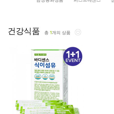
피부타입별
건강식품
총
1
개의 상품