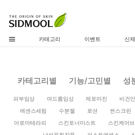
카테고리
이벤트
신
#전체메뉴
전제품보기
신제품
카테고리별
기능/고민별
성
카테고리별
베스트
피부임상
여드름임상
제로마진
비건
이벤트
기능/고민별
에센스세럼
수분젤
로션
썬스크린
임상별
성분별
아로마테라피
스킨토너미스트
스킨케어브
남성용화장품
퍼스트에센스