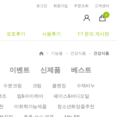
로그인
회원가입
주문조회
고객센터
0
포토후기
사용후기
1:1 문의 게시판
기능별
건강식품
건강식품
피부타입별
커뮤니티
마이페이지
이벤트
신제품
베스트
건성
시사모
주문조회
중성
상품문의
장바구니
수분크림
크림
클렌징
수제비누
지성
시드물통신
최근본상품
색조
립&아이케어
페이스&바디오일
복합성
전 어떻게 써요?
위시리스트
천
미취학가능제품
청소년화장품추천
민감성
공지사항
부진정
촉촉 보습 제품
Min BB