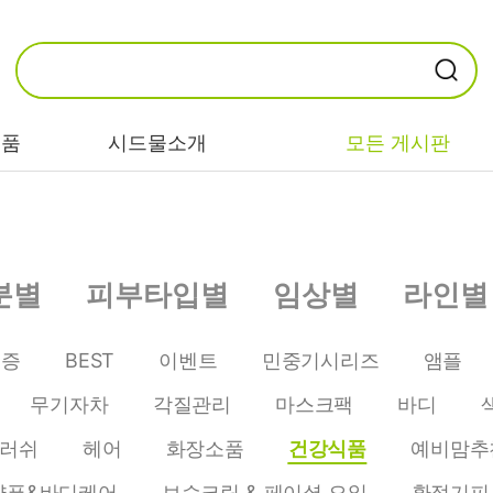
제품
시드물소개
모든 게시판
카테고리별
기능/고민별
성분별
분별
피부타입별
임상별
라인별
비누/클렌징
트러블/시카
EGF/FGF/IGF
마스크/팩/필링
민감/건조/속당
콜라겐
인증
BEST
이벤트
민중기시리즈
앰플
김
스킨/토너/미스
히알루론산
무기자차
각질관리
마스크팩
바디
트
미백/화이트닝/
병풀/센텔라
흔적
러쉬
헤어
화장소품
건강식품
예비맘추
앰플/에센스/세
판테놀
럼
안티에이징/주
샴푸&바디케어
보습크림 & 페이셜 오일
환절기피