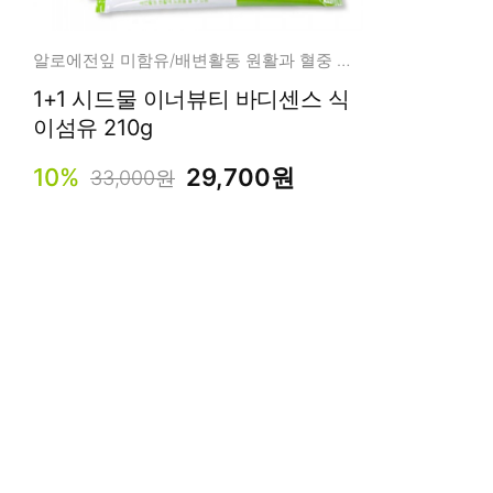
알로에전잎 미함유/배변활동 원활과 혈중 콜레스테롤 개선에 도움
1+1 시드물 이너뷰티 바디센스 식
이섬유 210g
10%
29,700원
33,000원