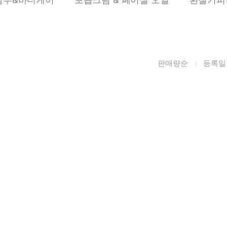
름/탄력
레티놀
수분젤/에센셜
모공/피지/블랙
녹차/EGCG
로션
헤드
알로에
크림
각질관리
판매량순
등록일
어성초
썬케어
장벽케어
아하/바하/파하/
오일
무기자차
라하
바디/헤어/핸드/
레이저관리
징크
풋
탈모케어
봉독/프로폴리스
메이크업
동물성프리
호호바
립/아이
예비맘
달팽이
건강식품
미취학
카렌듈라
소품
청소년
동백