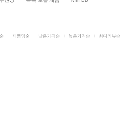
미생물&방사능
검사
텍스트 사용후기
포토사용 후기
순
제품명순
낮은가격순
높은가격순
최다리뷰순
성분사전
해외배송문의
시드물 매니아