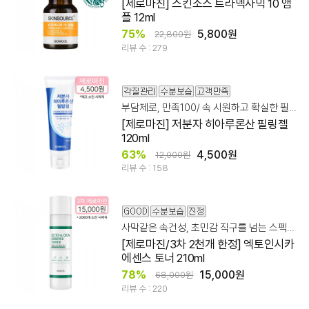
[제로마진] 스킨소스 트라넥사믹 10 앰
플 12ml
75%
5,800원
22,800원
리뷰 수 : 279
부담제로, 만족100/ 속 시원하고 확실한 필링젤!
[제로마진] 저분자 히아루론산 필링젤
120ml
63%
4,500원
12,000원
리뷰 수 : 158
사막같은 속건성, 초민감 직구를 넘는 스펙&가성비!
[제로마진/3차 2천개 한정] 엑토인시카
에센스 토너 210ml
78%
15,000원
68,000원
리뷰 수 : 220