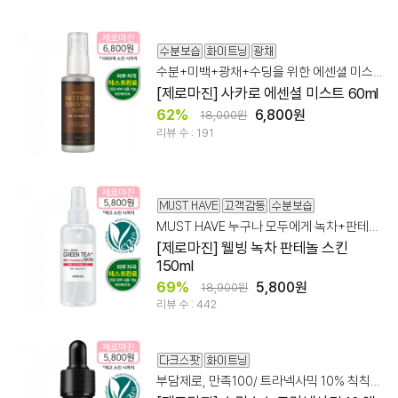
수분+미백+광채+수딩을 위한 에센셜 미스트
[제로마진] 사카로 에센셜 미스트 60ml
62%
6,800원
18,000원
리뷰 수 : 191
MUST HAVE 누구나 모두에게 녹차+판테놀+저/고분자 히알루론산 레시피
[제로마진] 웰빙 녹차 판테놀 스킨
150ml
69%
5,800원
18,900원
리뷰 수 : 442
부담제로, 만족100/ 트라넥사믹 10% 칙칙한피부, 다크스팟, 에이지스팟