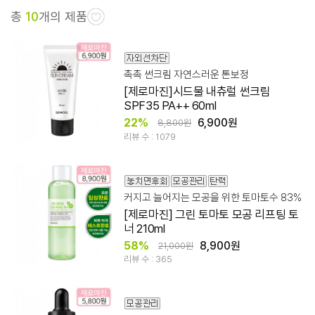
총
10
개의 제품
촉촉 썬크림 자연스러운 톤보정
[제로마진]시드물 내츄럴 썬크림
SPF35 PA++ 60ml
22%
6,900원
8,800원
리뷰 수 : 1079
커지고 늘어지는 모공을 위한 토마토수 83%
[제로마진] 그린 토마토 모공 리프팅 토
너 210ml
58%
8,900원
21,000원
리뷰 수 : 365