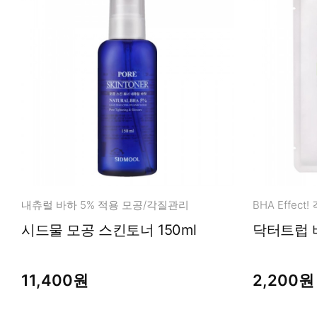
내츄럴 바하 5% 적용 모공/각질관리
시드물 모공 스킨토너 150ml
11,400원
2,200원