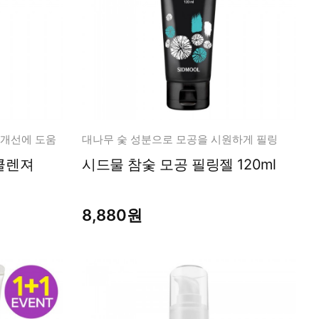
 개선에 도움
대나무 숯 성분으로 모공을 시원하게 필링
시드물 참숯 모공 필링젤 120ml
8,880원