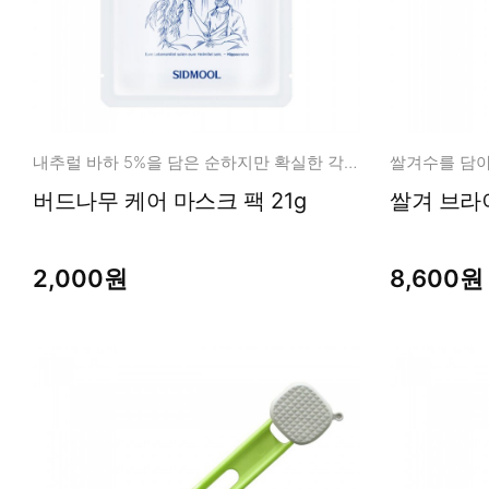
내추럴 바하 5%을 담은 순하지만 확실한 각질 + 모공 정돈!
쌀겨수를 담아
버드나무 케어 마스크 팩 21g
2,000원
8,600원