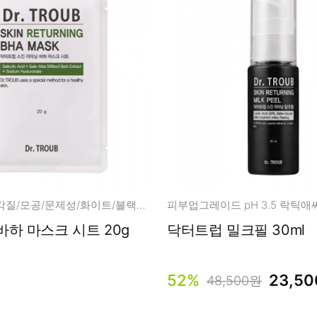
BHA Effect! 각질/모공/문제성/화이트/블랙/헤드
닥터트럽 바하 마스크 시트 20g
닥터트럽 밀크필 30ml
52%
23,5
48,500원