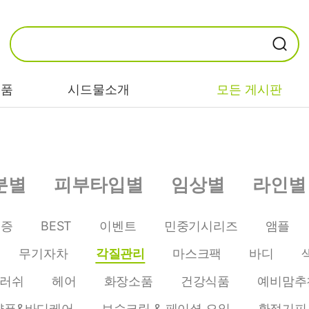
제품
시드물소개
모든 게시판
카테고리별
기능/고민별
성분별
분별
피부타입별
임상별
라인별
비누/클렌징
트러블/시카
EGF/FGF/IGF
마스크/팩/필링
민감/건조/속당
콜라겐
인증
BEST
이벤트
민중기시리즈
앰플
김
스킨/토너/미스
히알루론산
무기자차
각질관리
마스크팩
바디
트
미백/화이트닝/
병풀/센텔라
흔적
러쉬
헤어
화장소품
건강식품
예비맘추
앰플/에센스/세
판테놀
럼
안티에이징/주
샴푸&바디케어
보습크림 & 페이셜 오일
환절기피