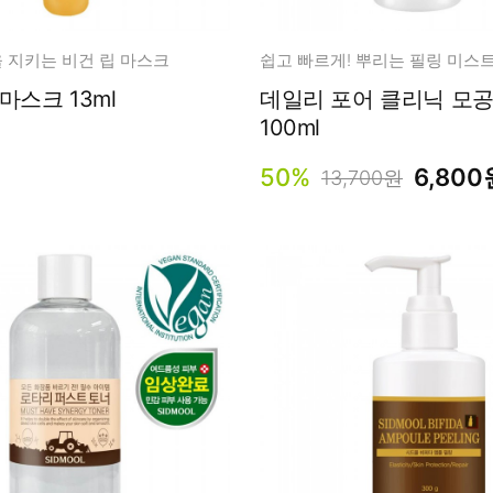
남성화장품
티트리
내츄럴99
 지키는 비건 립 마스크
무오일
올리브 립 마스크 13ml
데일리 포어 클리닉 모공
세라마이드
100ml
글루타치온
50%
6,800
13,700원
트라넥사믹
피디알엔