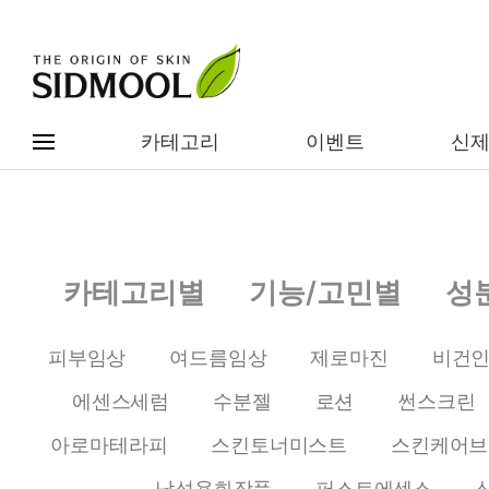
카테고리
이벤트
신
#전체메뉴
전제품보기
신제품
카테고리별
기능/고민별
성
카테고리별
베스트
피부임상
여드름임상
제로마진
비건
이벤트
기능/고민별
에센스세럼
수분젤
로션
썬스크린
임상별
성분별
아로마테라피
스킨토너미스트
스킨케어브
남성용화장품
퍼스트에센스