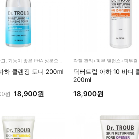
놀랍도록 순하고, 기능이 좋은 PHA 성분으로 각질관리!
각질 관리+피부 밸런스+피부결
닥터트럽 파하 클렌징 토너 200ml
닥터트럽 아하 10 바디 클렌져
200ml
18,900원
18,900원
000원