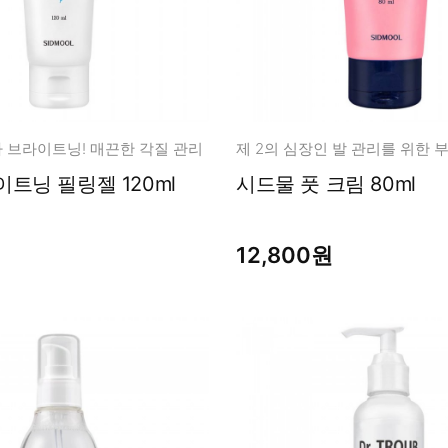
 브라이트닝! 매끈한 각질 관리
쌀겨 브라이트닝 필링젤 120ml
시드물 풋 크림 80ml
12,800원