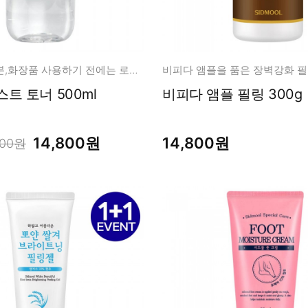
고가 좋은 성분,화장품 사용하기 전에는 로타리로! 파하 20,000ppm
비피다 앰플을 품은 장벽강화 
로타리 퍼스트 토너 500ml
비피다 앰플 필링 300g
14,800원
14,800원
000원