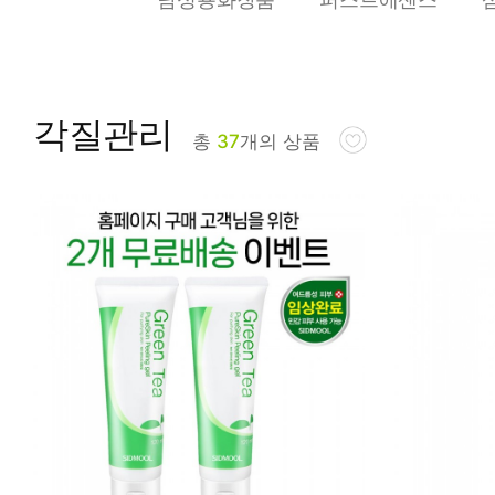
피부타입별
각질관리
총
37
개의 상품