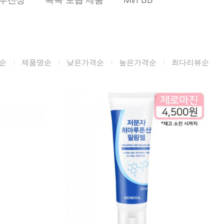
미생물&방사능
검사
텍스트 사용후기
포토사용 후기
순
제품명순
낮은가격순
높은가격순
최다리뷰순
성분사전
해외배송문의
시드물 매니아