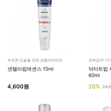
부르튼 입술을 위한 센텔라테라피
장벽접착! 2
센텔라립에센스 13ml
닥터트럽 
60ml
4,600원
20%
24,