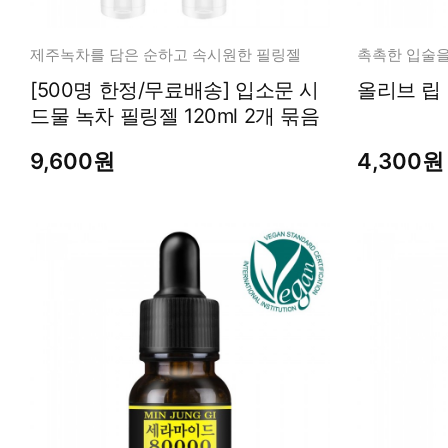
제주녹차를 담은 순하고 속시원한 필링젤
촉촉한 입술을
[500명 한정/무료배송] 입소문 시
드물 녹차 필링젤 120ml 2개 묶음
9,600원
4,300원