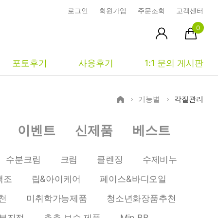
로그인
회원가입
주문조회
고객센터
0
포토후기
사용후기
1:1 문의 게시판
기능별
각질관리
피부타입별
커뮤니티
마이페이지
이벤트
신제품
베스트
건성
시사모
주문조회
중성
상품문의
장바구니
수분크림
크림
클렌징
수제비누
지성
시드물통신
최근본상품
색조
립&아이케어
페이스&바디오일
복합성
전 어떻게 써요?
위시리스트
천
미취학가능제품
청소년화장품추천
민감성
공지사항
부진정
촉촉 보습 제품
Min BB