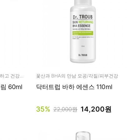
데일리 모공 크림 피부결을 매끈하고 건강하게
꽃산과 BHA의 만남 모공/각질/피부건강
 60ml
닥터트럽 바하 에센스 110ml
35%
14,200원
22,000원