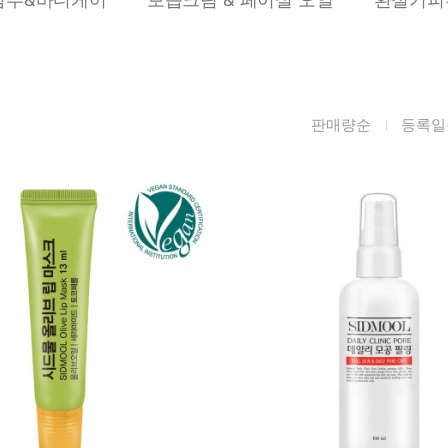
름/탄력
레티놀
수분젤/에센셜
모공/피지/블랙
녹차/EGCG
로션
헤드
알로에
크림
각질관리
판매량순
등록일
어성초
썬케어
장벽케어
아하/바하/파하/
오일
무기자차
라하
바디/헤어/핸드/
레이저관리
징크
풋
탈모케어
봉독/프로폴리스
메이크업
동물성프리
호호바
립/아이
예비맘
달팽이
건강식품
미취학
카렌듈라
소품
청소년
동백