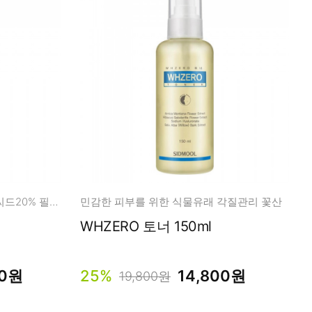
피부업그레이드 pH 3.5 락틱애씨드20% 필링의 여왕
민감한 피부를 위한 식물유래 각질관리 꽃산
WHZERO 토너 150ml
00원
25%
14,800원
19,800원