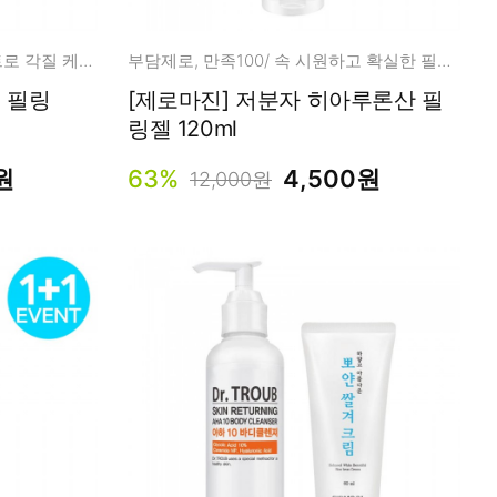
쉽고 빠르게! 뿌리는 필링 미스트로 각질 케어!
부담제로, 만족100/ 속 시원하고 확실한 필링젤!
 필링
[제로마진] 저분자 히아루론산 필
링젤 120ml
원
63%
4,500원
12,000원