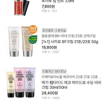
토마토 립 틴트 3.5ml
7,800원
리뷰 수 : 917
발효광채 BB+파데 21호/23호 선택구입
[1+1] 사카로 BF크림 21호/23호 50g
16,800원
리뷰 수 : 1687
리페어&리뉴얼 에코비비 20호 21호 23호 선택구입
메가 펩타이드 에코 하이드로 수딩 비비
크림 30ml/50ml
28,400원
리뷰 수 : 1484