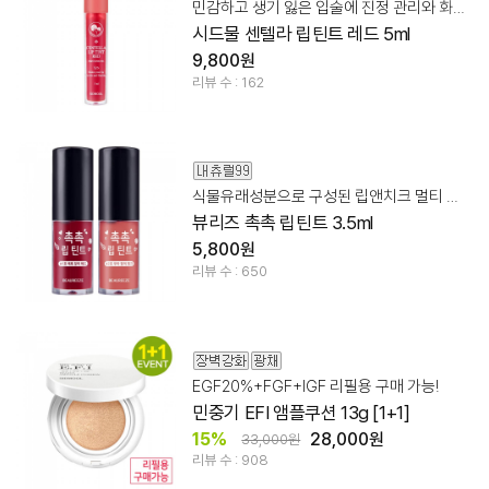
민감하고 생기 잃은 입술에 진정 관리와 화사한 생기 연출
시드물 센텔라 립틴트 레드 5ml
9,800원
리뷰 수 : 162
식물유래성분으로 구성된 립앤치크 멀티 틴트
뷰리즈 촉촉 립틴트 3.5ml
5,800원
리뷰 수 : 650
EGF20%+FGF+IGF 리필용 구매 가능!
민중기 EFI 앰플쿠션 13g [1+1]
15%
28,000원
33,000원
리뷰 수 : 908