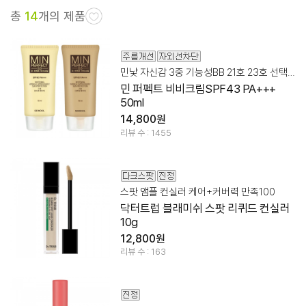
총
14
개의 제품
민낯 자신감 3중 기능성BB 21호 23호 선택구입
민 퍼펙트 비비크림SPF43 PA+++
50ml
14,800원
리뷰 수 : 1455
스팟 앰플 컨실러 케어+커버력 만족100
닥터트럽 블래미쉬 스팟 리퀴드 컨실러
10g
12,800원
리뷰 수 : 163