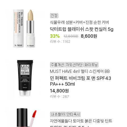
식물유래 성분+커버+진정 순한 커버
닥터트럽 블래미쉬 스팟 컨실러 5g
33%
8,600원
12,800원
리뷰 수 : 1162
MUST HAVE 4in1 멀티 스킨케어 BB
민 퍼펙트 비비크림 포 맨 SPF43
PA+++ 50ml
14,800원
리뷰 수 : 287
자연에물들다 토마토 붉은 다홍빛 틴트