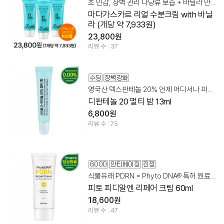
초 민감, 장벽 관리 다당류 보습 + 바닐라 만남
마다가스카르 리얼 수분크림 with 바닐
라 (개당 약 7,933원)
23,800원
리뷰 수 : 37
영국산 덱스판테놀 20% 언제 어디서나 피부 장벽 관리!
디판테놀 20 멀티 밤 13ml
6,800원
리뷰 수 : 75
식물유래 PDRN = Phyto DNA® 특허 원료 50%
피토 피디알엔 리페어 크림 60ml
18,600원
리뷰 수 : 47