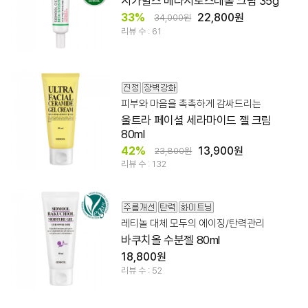
시카힐스 베타시토스테롤 크림 35g
33%
22,800원
34,000원
리뷰 수 : 61
피부와 마음을 촉촉하게 감싸드리는
울트라 페이셜 세라마이드 젤 크림
80ml
42%
13,900원
23,800원
리뷰 수 : 132
레티놀 대체 모두의 에이징/탄력관리
바쿠치올 수분젤 80ml
18,800원
리뷰 수 : 52