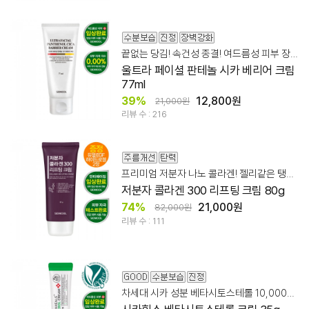
끝없는 당김! 속건성 종결! 여드름성 피부 장벽 케어
울트라 페이셜 판테놀 시카 베리어 크림
77ml
39%
12,800원
21,000원
리뷰 수 : 216
프리미엄 저분자 나노 콜라겐! 젤리같은 탱탱볼 피부 탄력 케어
저분자 콜라겐 300 리프팅 크림 80g
74%
21,000원
82,000원
리뷰 수 : 111
차세대 시카 성분 베타시토스테롤 10,000ppm + 판테놀