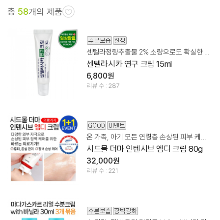
총
58
개의 제품
센텔라정량추출물 2% 소량으로도 확실한 스팟 집중 케어
센텔라시카 연구 크림 15ml
6,800원
리뷰 수 : 287
온 가족, 아기 모든 연령층 손상된 피부 케어 바르는 의료기기
시드물 더마 인텐시브 엠디 크림 80g
32,000원
리뷰 수 : 221