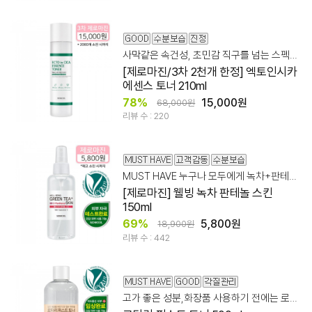
사막같은 속건성, 초민감 직구를 넘는 스펙&가성비!
[제로마진/3차 2천개 한정] 엑토인시카
에센스 토너 210ml
78%
15,000원
68,000원
리뷰 수 : 220
MUST HAVE 누구나 모두에게 녹차+판테놀+저/고분자 히알루론산 레시피
[제로마진] 웰빙 녹차 판테놀 스킨
150ml
69%
5,800원
18,900원
리뷰 수 : 442
고가 좋은 성분,화장품 사용하기 전에는 로타리로! 파하 20,000ppm