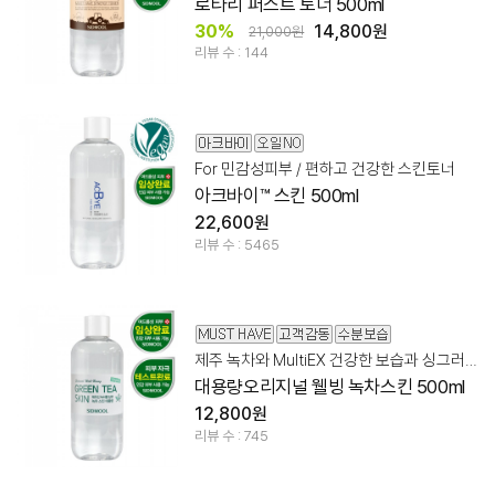
로타리 퍼스트 토너 500ml
30%
14,800원
21,000원
리뷰 수 : 144
For 민감성피부 / 편하고 건강한 스킨토너
아크바이™ 스킨 500ml
22,600원
리뷰 수 : 5465
제주 녹차와 MultiEX 건강한 보습과 싱그러움
대용량오리지널 웰빙 녹차스킨 500ml
12,800원
리뷰 수 : 745