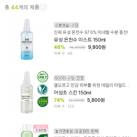
총
44
개의 제품
진짜 유성 온천수 97.6% 미네랄 수분 충전!
유성 온천수 미스트 150ml
46%
9,800원
18,000원
리뷰 수 : 46
열오르고 민감 피부를 위한 데일리 마일드 어성초 스킨
어성초 스킨 150ml
74%
5,800원
22,000원
리뷰 수 : 123