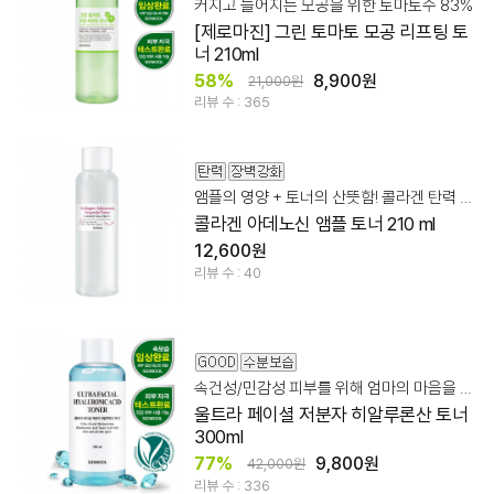
커지고 늘어지는 모공을 위한 토마토수 83%
[제로마진] 그린 토마토 모공 리프팅 토
너 210ml
58%
8,900원
21,000원
리뷰 수 : 365
앰플의 영양 + 토너의 산뜻함! 콜라겐 탄력 집중 케어
콜라겐 아데노신 앰플 토너 210 ml
12,600원
리뷰 수 : 40
속건성/민감성 피부를 위해 엄마의 마음을 듬뿍 담아 만들었습니다.
울트라 페이셜 저분자 히알루론산 토너
300ml
77%
9,800원
42,000원
리뷰 수 : 336