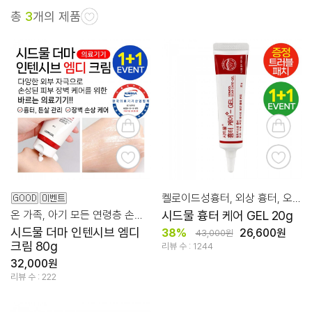
총
3
개의 제품
켈로이드성흉터, 외상 흉터, 오래되거나 새로운 흉터 관리
온 가족, 아기 모든 연령층 손상된 피부 케어 바르는 의료기기
시드물 흉터 케어 GEL 20g
시드물 더마 인텐시브 엠디
38%
26,600원
43,000원
크림 80g
리뷰 수 : 1244
32,000원
리뷰 수 : 222