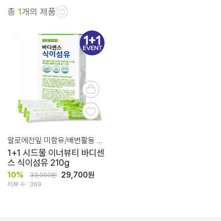
총
1
개의 제품
알로에전잎 미함유/배변활동 원활과 혈중 콜레스테롤 개선에 도움
1+1 시드물 이너뷰티 바디센
스 식이섬유 210g
10%
29,700원
33,000원
리뷰 수 : 369