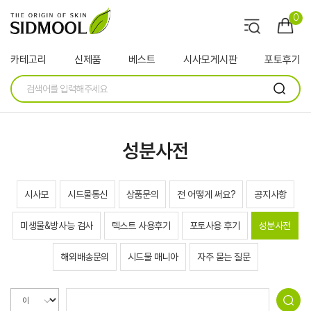
0
카테고리
신제품
베스트
시사모게시판
포토후기
성분사전
시사모
시드물통신
상품문의
전 어떻게 써요?
공지사항
미생물&방사능 검사
텍스트 사용후기
포토사용 후기
성분사전
해외배송문의
시드물 매니아
자주 묻는 질문