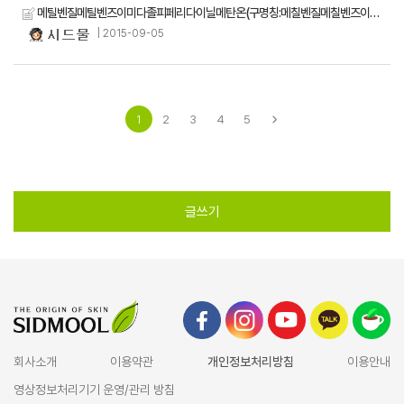
메틸벤질메틸벤즈이미다졸피페리다이닐메탄온(구명칭:메칠벤질메칠벤즈이미다졸피페리디닐메탄온)
| 2015-09-05
1
2
3
4
5
글쓰기
회사소개
이용약관
개인정보처리방침
이용안내
영상정보처리기기 운영/관리 방침