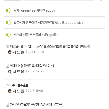
녹차( greentea 카테킨 egcg)
알로에가 한국에 전해지기까지( Aloe Barbadensis)
자연의 선물 프로폴리스(Propolis)
에스알-(올리고펩타이드-91클로스트리듐보툴리눔폴리펩타이드-1)
| 2024-10-25
이데베논(=하이드록시데실유비퀴논)
| 2019-07-25
피뿌리풀추출물
| 2017-11-09
가시대나무줄기가루(구명칭:가시대나무가루)